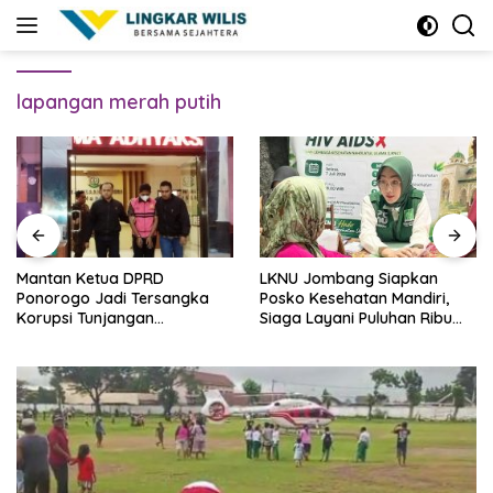
Skip
to
content
lapangan merah putih
Mantan Ketua DPRD
LKNU Jombang Siapkan
Ponorogo Jadi Tersangka
Posko Kesehatan Mandiri,
Korupsi Tunjangan
Siaga Layani Puluhan Ribu
Perumahan Dewan
Muktamirin