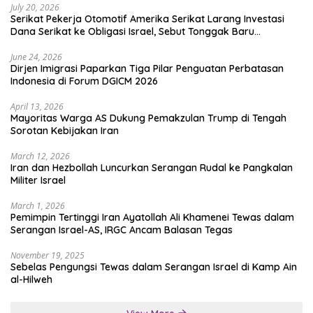
July 20, 2026
Serikat Pekerja Otomotif Amerika Serikat Larang Investasi
Dana Serikat ke Obligasi Israel, Sebut Tonggak Baru
Solidaritas untuk Palestina
June 24, 2026
Dirjen Imigrasi Paparkan Tiga Pilar Penguatan Perbatasan
Indonesia di Forum DGICM 2026
April 13, 2026
Mayoritas Warga AS Dukung Pemakzulan Trump di Tengah
Sorotan Kebijakan Iran
March 12, 2026
Iran dan Hezbollah Luncurkan Serangan Rudal ke Pangkalan
Militer Israel
March 1, 2026
Pemimpin Tertinggi Iran Ayatollah Ali Khamenei Tewas dalam
Serangan Israel-AS, IRGC Ancam Balasan Tegas
November 19, 2025
Sebelas Pengungsi Tewas dalam Serangan Israel di Kamp Ain
al-Hilweh