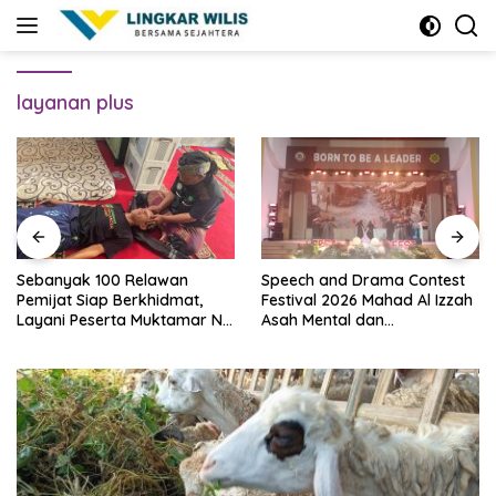
Skip
to
content
layanan plus
Sebanyak 100 Relawan
Speech and Drama Contest
Pemijat Siap Berkhidmat,
Festival 2026 Mahad Al Izzah
Layani Peserta Muktamar NU
Asah Mental dan
Secara Gratis
Kepercayaan Diri Santri