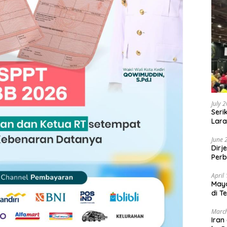
July 
Seri
Lara
Sebu
June 
Dirj
Perb
April
May
di T
March
Iran