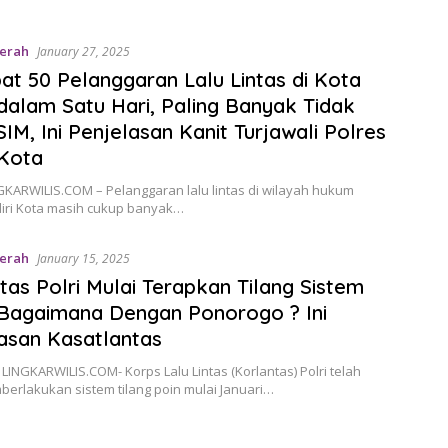
erah
January 27, 2025
at 50 Pelanggaran Lalu Lintas di Kota
 dalam Satu Hari, Paling Banyak Tidak
IM, Ini Penjelasan Kanit Turjawali Polres
 Kota
NGKARWILIS.COM – Pelanggaran lalu lintas di wilayah hukum
diri Kota masih cukup banyak…
erah
January 15, 2025
tas Polri Mulai Terapkan Tilang Sistem
 Bagaimana Dengan Ponorogo ? Ini
asan Kasatlantas
LINGKARWILIS.COM- Korps Lalu Lintas (Korlantas) Polri telah
erlakukan sistem tilang poin mulai Januari…