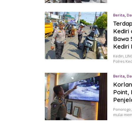
Berita
,
Da
Terdap
Kediri
Bawa S
Kediri
Kediri, LI
Polres Ke
Berita
,
Da
Korlan
Point,
Penjel
Ponorogo, 
mulai memb