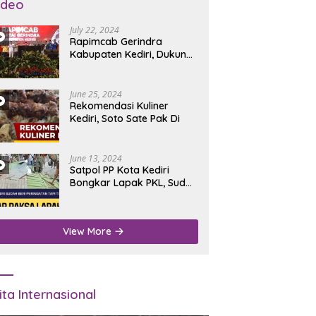
ideo
July 22, 2024
Rapimcab Gerindra
Kabupaten Kediri, Dukung
Dhito Kembali Jadi Bupati
June 25, 2024
Rekomendasi Kuliner
Kediri, Soto Sate Pak Di
June 13, 2024
Satpol PP Kota Kediri
Bongkar Lapak PKL, Sudah
Diperingatkan Tapi Tidak
Digubris
View More
ita Internasional