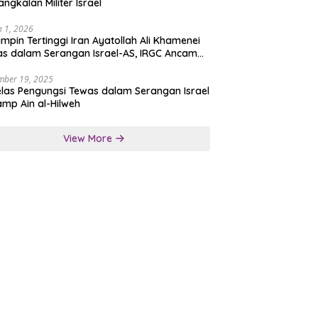
angkalan Militer Israel
 1, 2026
mpin Tertinggi Iran Ayatollah Ali Khamenei
s dalam Serangan Israel-AS, IRGC Ancam
san Tegas
mber 19, 2025
las Pengungsi Tewas dalam Serangan Israel
amp Ain al-Hilweh
View More