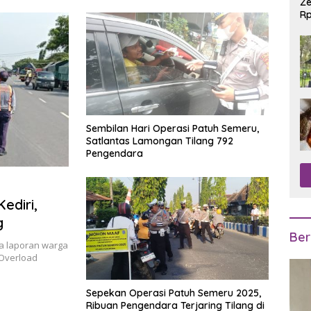
Ze
Rp
R
Sembilan Hari Operasi Patuh Semeru,
Satlantas Lamongan Tilang 792
Pengendara
ediri,
g
Ber
a laporan warga
 Overload
Sepekan Operasi Patuh Semeru 2025,
Ribuan Pengendara Terjaring Tilang di