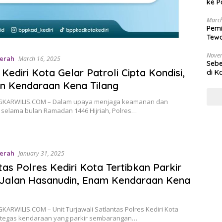
ke P
March
Pemi
Tewa
Bala
Nove
erah
March 16, 2025
Sebe
 Kediri Kota Gelar Patroli Cipta Kondisi,
di K
n Kendaraan Kena Tilang
INGKARWILIS.COM – Dalam upaya menjaga keamanan dan
 selama bulan Ramadan 1446 Hijriah, Polres…
erah
January 31, 2025
tas Polres Kediri Kota Tertibkan Parkir
i Jalan Hasanudin, Enam Kendaraan Kena
NGKARWILIS.COM – Unit Turjawali Satlantas Polres Kediri Kota
tegas kendaraan yang parkir sembarangan…