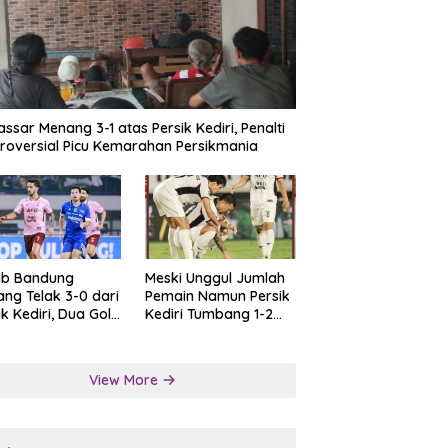
ssar Menang 3-1 atas Persik Kediri, Penalti
roversial Picu Kemarahan Persikmania
ib Bandung
Meski Unggul Jumlah
ng Telak 3-0 dari
Pemain Namun Persik
ik Kediri, Dua Gol
Kediri Tumbang 1-2
at Tendangan
dari Persis Solo
lti
View More