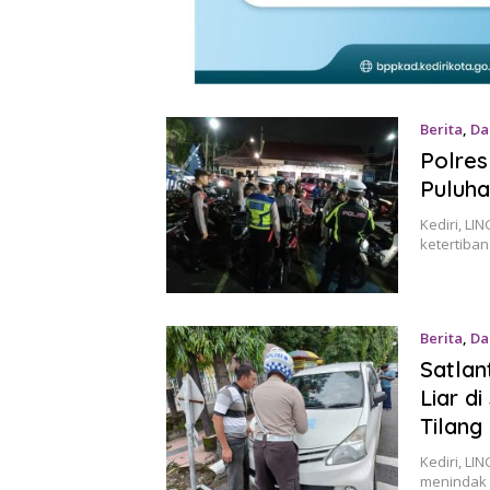
Berita
,
Da
Polres
Puluha
Kediri, L
ketertiban
Berita
,
Da
Satlan
Liar d
Tilang
Kediri, LI
menindak 