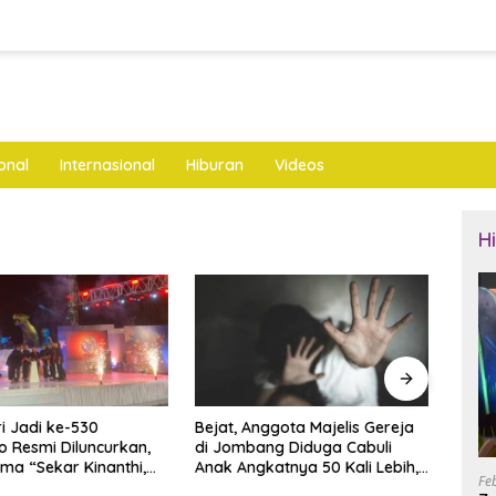
onal
Internasional
Hiburan
Videos
H
nggota Majelis Gereja
Mantan Ketua DPRD Ponorogo
LKNU
ng Diduga Cabuli
Jadi Tersangka Korupsi
Keseh
katnya 50 Kali Lebih,
Tunjangan Perumahan Dewan
Layan
Fe
ya