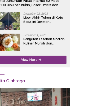
tta Luncurkan Paket Internet 50 Mbps
100 Ribu per Bulan, Sasar UMKM dan
umah Tangga
December 22, 2025
Libur Akhir Tahun di Kota
Batu, Ini Deretan
Campground Favorit untuk
Wisata Alam
December 1, 2025
Penyetan Lesehan Modian,
Kuliner Murah dan
Mengenyangkan di Depan
Kantor Disdukcapil
Nganjuk
View More
ita Olahraga