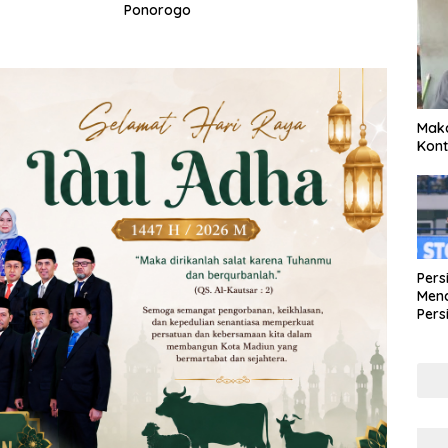
Ponorogo
Maka
Kont
Pers
Mena
Pers
Lew
Pena