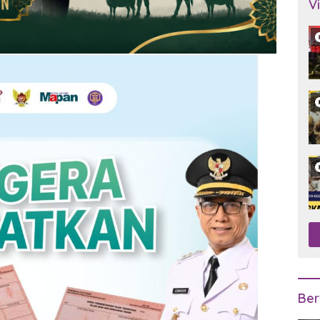
V
Ber