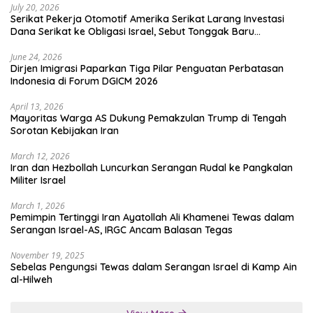
July 20, 2026
Serikat Pekerja Otomotif Amerika Serikat Larang Investasi
Dana Serikat ke Obligasi Israel, Sebut Tonggak Baru
Solidaritas untuk Palestina
June 24, 2026
Dirjen Imigrasi Paparkan Tiga Pilar Penguatan Perbatasan
Indonesia di Forum DGICM 2026
April 13, 2026
Mayoritas Warga AS Dukung Pemakzulan Trump di Tengah
Sorotan Kebijakan Iran
March 12, 2026
Iran dan Hezbollah Luncurkan Serangan Rudal ke Pangkalan
Militer Israel
March 1, 2026
Pemimpin Tertinggi Iran Ayatollah Ali Khamenei Tewas dalam
Serangan Israel-AS, IRGC Ancam Balasan Tegas
November 19, 2025
Sebelas Pengungsi Tewas dalam Serangan Israel di Kamp Ain
al-Hilweh