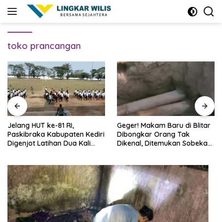
Skip
to
content
toko prancangan
Jelang HUT ke-81 RI,
Geger! Makam Baru di Blitar
Paskibraka Kabupaten Kediri
Dibongkar Orang Tak
Digenjot Latihan Dua Kali
Dikenal, Ditemukan Sobekan
Sehari
Foto