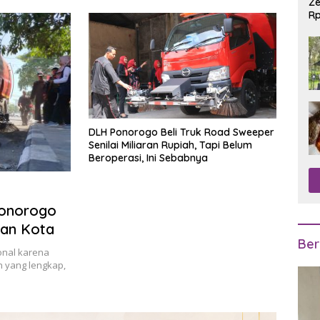
Ze
Rp
R
DLH Ponorogo Beli Truk Road Sweeper
Senilai Miliaran Rupiah, Tapi Belum
Beroperasi, Ini Sebabnya
onorogo
nan Kota
Ber
onal karena
 yang lengkap,