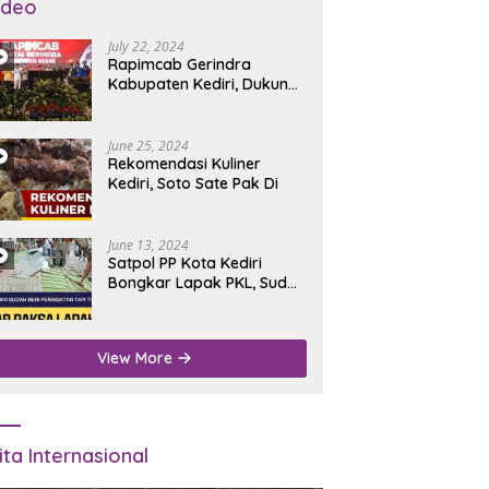
ideo
July 22, 2024
Rapimcab Gerindra
Kabupaten Kediri, Dukung
Dhito Kembali Jadi Bupati
June 25, 2024
Rekomendasi Kuliner
Kediri, Soto Sate Pak Di
June 13, 2024
Satpol PP Kota Kediri
Bongkar Lapak PKL, Sudah
Diperingatkan Tapi Tidak
Digubris
View More
ita Internasional