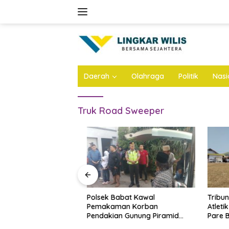
Skip
to
content
Daerah
Olahraga
Politik
Nasi
Truk Road Sweeper
 Dhito Beri
Polsek Babat Kawal
Tribun B
ajar Peraih Medali
Pemakaman Korban
Atletik 
sional 2026
Pendakian Gunung Piramid
Pare Bak
Bondowoso