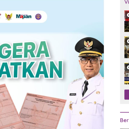
V
Ber