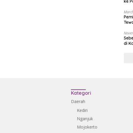
ke P
March
Pemi
Tewa
Bala
Nove
Sebe
di K
Kategori
Daerah
Kediri
Nganjuk
Mojokerto