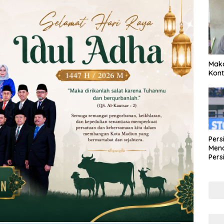
Maka
Kont
Pers
Mena
Pers
Lew
Pena