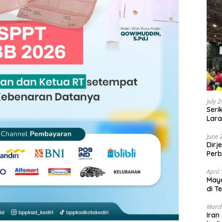
July 
Seri
Lara
Sebu
June 
Dirj
Perb
April
May
di T
March
Iran