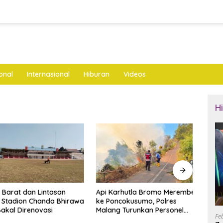
onal
Internasional
Hiburan
Videos
H
arat dan Lintasan
Api Karhutla Bromo Merembet
Tidak
Stadion Chanda Bhirawa
ke Poncokusumo, Polres
Gara 
al Direnovasi
Malang Turunkan Personel
Tebu 
Fe
Gabungan
Ngan