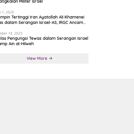
angkalan Militer Israel
 1, 2026
mpin Tertinggi Iran Ayatollah Ali Khamenei
s dalam Serangan Israel-AS, IRGC Ancam
san Tegas
mber 19, 2025
las Pengungsi Tewas dalam Serangan Israel
amp Ain al-Hilweh
View More