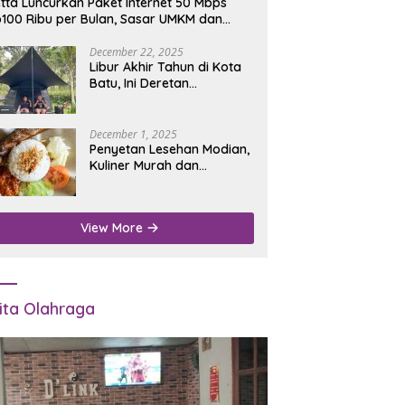
tta Luncurkan Paket Internet 50 Mbps
100 Ribu per Bulan, Sasar UMKM dan
umah Tangga
December 22, 2025
Libur Akhir Tahun di Kota
Batu, Ini Deretan
Campground Favorit untuk
Wisata Alam
December 1, 2025
Penyetan Lesehan Modian,
Kuliner Murah dan
Mengenyangkan di Depan
Kantor Disdukcapil
Nganjuk
View More
ita Olahraga