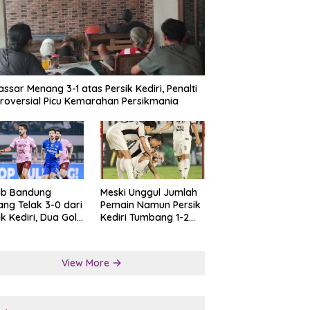
ssar Menang 3-1 atas Persik Kediri, Penalti
roversial Picu Kemarahan Persikmania
ib Bandung
Meski Unggul Jumlah
ng Telak 3-0 dari
Pemain Namun Persik
ik Kediri, Dua Gol
Kediri Tumbang 1-2
at Tendangan
dari Persis Solo
lti
View More