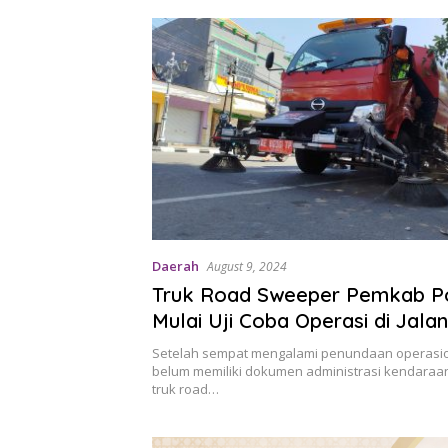
Daerah
August 9, 2024
Truk Road Sweeper Pemkab P
Mulai Uji Coba Operasi di Jala
Setelah sempat mengalami penundaan operasi
belum memiliki dokumen administrasi kendaraan
truk road…