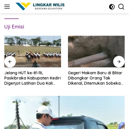
Skip
to
content
Uji Emisi
Jelang HUT ke-81 RI,
Geger! Makam Baru di Blitar
Paskibraka Kabupaten Kediri
Dibongkar Orang Tak
Digenjot Latihan Dua Kali
Dikenal, Ditemukan Sobekan
Sehari
Foto