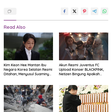
Read Also
Kim Keon Hee Mantan Ibu
Akun Resmi Juventus FC
Negara Korea Selatan Resmi
Upload Konser BLACKPINK,
Ditahan, Menyusul Suaminya
Netizen Bingung Apakah
Yoon Suk Yeol di Balik Jeruji
Kena Hack?