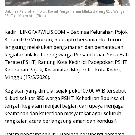
Babinsa Kelurahan Pojok Kawal Pengamanan Mlaku Bareng 850 Warga
PSHT di Mojoroto (Bidu)
Kediri, LINGKARWILIS.COM – Babinsa Kelurahan Pojok
Koramil 03/Mojoroto,
Suprapto
bersama
Eko
turun
langsung melakukan pengamanan dan pemantauan
kegiatan mlaku bareng warga
Persaudaraan Setia Hati
Terate
(PSHT) Ranting Kota Kediri di Padepokan PSHT
Kelurahan Pojok, Kecamatan Mojoroto, Kota Kediri,
Minggu (17/5/2026).
Kegiatan yang dimulai sejak pukul 07.00 WIB tersebut
diikuti sekitar 850 warga PSHT. Kehadiran Babinsa di
tengah kegiatan menjadi bagian dari upaya menjaga
keamanan dan ketertiban masyarakat agar seluruh
rangkaian acara berlangsung aman dan kondusif.
Dalam pengamanan itu, Babinsa bersinergi bersama