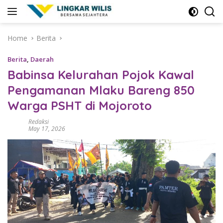
Skip
to
content
Home
Berita
Berita
,
Daerah
Babinsa Kelurahan Pojok Kawal
Pengamanan Mlaku Bareng 850
Warga PSHT di Mojoroto
Redaksi
May 17, 2026