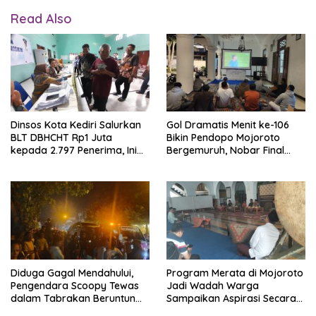
Read Also
Dinsos Kota Kediri Salurkan
Gol Dramatis Menit ke-106
BLT DBHCHT Rp1 Juta
Bikin Pendopo Mojoroto
kepada 2.797 Penerima, Ini
Bergemuruh, Nobar Final
Persyaratannya
Piala Dunia Sarat
Kebersamaan
Diduga Gagal Mendahului,
Program Merata di Mojoroto
Pengendara Scoopy Tewas
Jadi Wadah Warga
dalam Tabrakan Beruntun
Sampaikan Aspirasi Secara
Empat Kendaraan di
Langsung