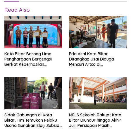
Read Also
Kota Blitar Borong Lima
Pria Asal Kota Blitar
Penghargaan Bergengsi
Ditangkap Usai Diduga
Berkat Keberhasilan
Mencuri Artco di
Program Keluarga
Tulungagung, Ternyata
Berencana dan
Residivis
Pembangunan Keluarga
Sidak Gabungan di Kota
MPLS Sekolah Rakyat Kota
Blitar, Tim Temukan Pelaku
Blitar Diundur hingga Akhir
Usaha Gunakan Elpiji Subsidi
Juli, Persiapan Masih
3 Kg
Dimatangkan