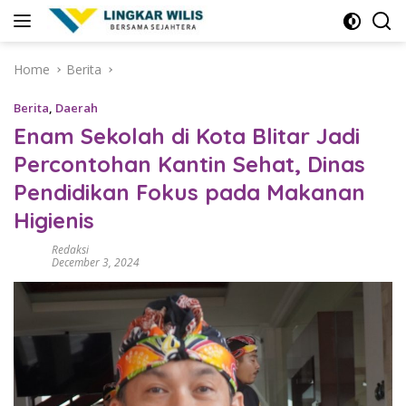
Skip
to
content
Home
Berita
Berita
,
Daerah
Enam Sekolah di Kota Blitar Jadi
Percontohan Kantin Sehat, Dinas
Pendidikan Fokus pada Makanan
Higienis
Redaksi
December 3, 2024