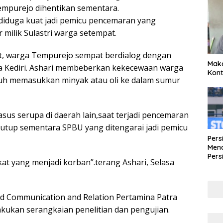
mpurejo dihentikan sementara.
 diduga kuat jadi pemicu pencemaran yang
milik Sulastri warga setempat.
t, warga Tempurejo sempat berdialog dengan
Maka
ta Kediri. Ashari membeberkan kekecewaan warga
Kont
uh memasukkan minyak atau oli ke dalam sumur
s serupa di daerah lain,saat terjadi pencemaran
utup sementara SPBU yang ditengarai jadi pemicu
Pers
Mena
Pers
akat yang menjadi korban”.terang Ashari, Selasa
Lew
Pena
ad Communication and Relation Pertamina Patra
ukan serangkaian penelitian dan pengujian.