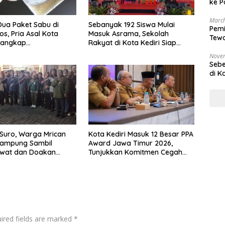
ke P
March
ua Paket Sabu di
Sebanyak 192 Siswa Mulai
Pemi
s, Pria Asal Kota
Masuk Asrama, Sekolah
Tewa
itangkap
Rakyat di Kota Kediri Siap
Bala
rkoba Polres Nganjuk
Beroperasi
Nove
Sebe
di K
Suro, Warga Mrican
Kota Kediri Masuk 12 Besar PPA
 Kampung Sambil
Award Jawa Timur 2026,
awat dan Doakan
Tunjukkan Komitmen Cegah
tan Kota Kediri
Perkawinan Anak
ired fields are marked
*