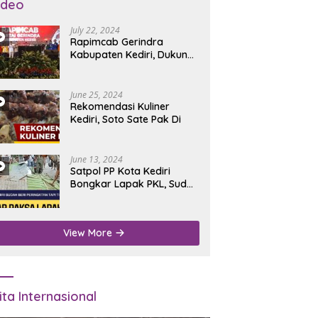
ideo
July 22, 2024
Rapimcab Gerindra
Kabupaten Kediri, Dukung
Dhito Kembali Jadi Bupati
June 25, 2024
Rekomendasi Kuliner
Kediri, Soto Sate Pak Di
June 13, 2024
Satpol PP Kota Kediri
Bongkar Lapak PKL, Sudah
Diperingatkan Tapi Tidak
Digubris
View More
ita Internasional