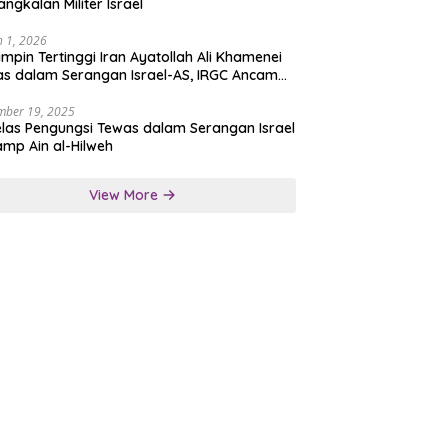
angkalan Militer Israel
 1, 2026
mpin Tertinggi Iran Ayatollah Ali Khamenei
s dalam Serangan Israel-AS, IRGC Ancam
san Tegas
mber 19, 2025
las Pengungsi Tewas dalam Serangan Israel
amp Ain al-Hilweh
View More