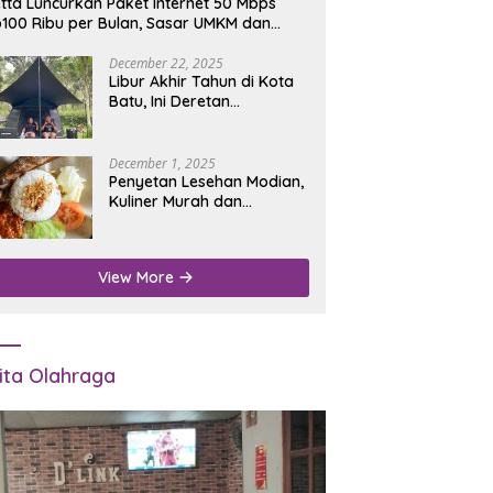
tta Luncurkan Paket Internet 50 Mbps
100 Ribu per Bulan, Sasar UMKM dan
umah Tangga
December 22, 2025
Libur Akhir Tahun di Kota
Batu, Ini Deretan
Campground Favorit untuk
Wisata Alam
December 1, 2025
Penyetan Lesehan Modian,
Kuliner Murah dan
Mengenyangkan di Depan
Kantor Disdukcapil
Nganjuk
View More
ita Olahraga