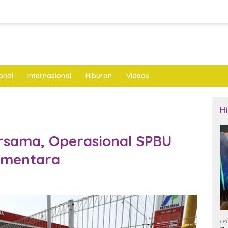
onal
Internasional
Hiburan
Videos
H
rsama, Operasional SPBU
ementara
Fe