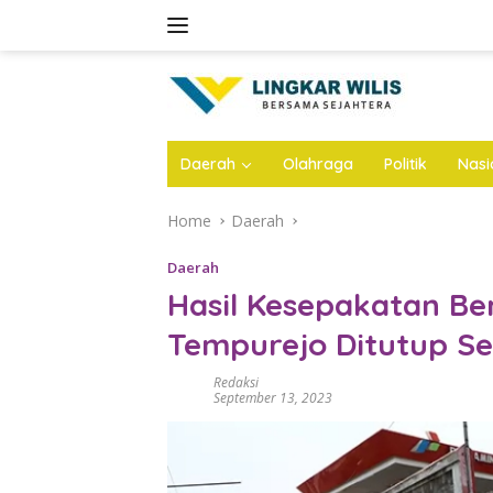
Skip
to
content
Daerah
Olahraga
Politik
Nasi
Home
Daerah
Daerah
Hasil Kesepakatan Be
Tempurejo Ditutup S
Redaksi
September 13, 2023