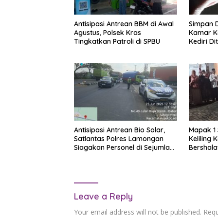
Antisipasi Antrean BBM di Awal
Simpan D
Agustus, Polsek Kras
Kamar Ko
Tingkatkan Patroli di SPBU
Kediri D
Satresna
Antisipasi Antrean Bio Solar,
Mapak 1 
Satlantas Polres Lamongan
Keliling
Siagakan Personel di Sejumlah
Bershal
SPBU
Keselama
Leave a Reply
Your email address will not be published.
Requ