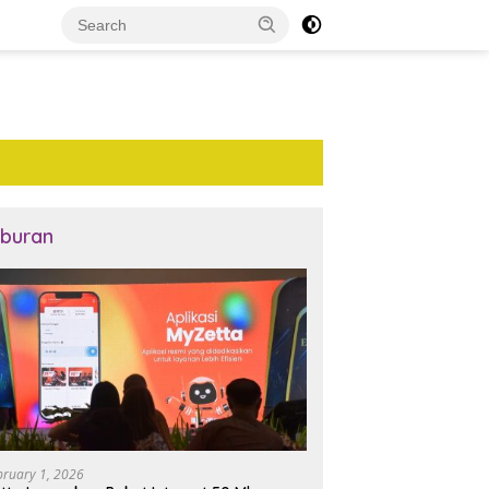
iburan
bruary 1, 2026