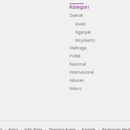
Kategori
Daerah
Kediri
Nganjuk
Mojokerto
Olahraga
Politik
Nasional
Internasional
Hiburan
Videos
i
Karir
Info Iklan
Tentang Kami
Kontak
Pedoman Medi