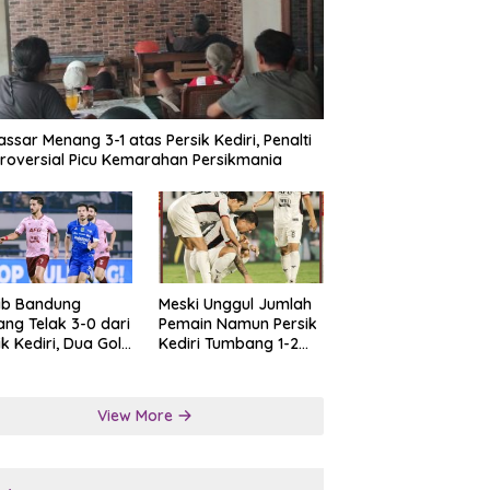
ssar Menang 3-1 atas Persik Kediri, Penalti
roversial Picu Kemarahan Persikmania
ib Bandung
Meski Unggul Jumlah
ng Telak 3-0 dari
Pemain Namun Persik
ik Kediri, Dua Gol
Kediri Tumbang 1-2
at Tendangan
dari Persis Solo
lti
View More