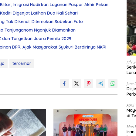
Blitar, Imigrasi Hadirkan Layanan Paspor Akhir Pekan
ediri Digenjot Latihan Dua Kali Sehari
ng Tak Dikenal, Ditemukan Sobekan Foto
arga Tanjunganom Nganjuk Diamankan
Z dan Targetkan Juara Pemilu 2029
mpinan DPR, Ajak Masyarakat Syukuri Berdirinya NKRI
July 
jo
tercemar
Seri
Lara
Sebu
June 
Dirj
Perb
April
May
di T
March
Iran