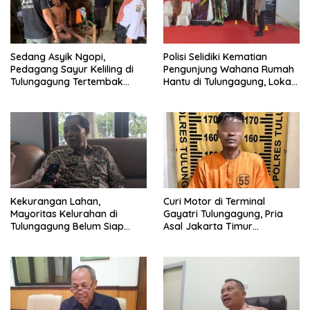
Sedang Asyik Ngopi,
Polisi Selidiki Kematian
Pedagang Sayur Keliling di
Pengunjung Wahana Rumah
Tulungagung Tertembak
Hantu di Tulungagung, Lokasi
Senapan Angin
Ditutup Sementara
Kekurangan Lahan,
Curi Motor di Terminal
Mayoritas Kelurahan di
Gayatri Tulungagung, Pria
Tulungagung Belum Siap
Asal Jakarta Timur
Bangun Gerai KDKMP
Ditangkap di Tawangmangu