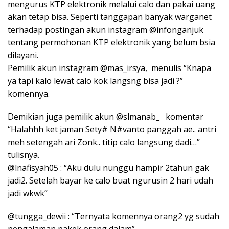
mengurus KTP elektronik melalui calo dan pakai uang
akan tetap bisa. Seperti tanggapan banyak warganet
terhadap postingan akun instagram @infonganjuk
tentang permohonan KTP elektronik yang belum bsia
dilayani.
Pemilik akun instagram @mas_irsya, menulis “Knapa
ya tapi kalo lewat calo kok langsng bisa jadi ?”
komennya.
Demikian juga pemilik akun @slmanab_ komentar
“Halahhh ket jaman Sety# N#vanto panggah ae.. antri
meh setengah ari Zonk.. titip calo langsung dadi…”
tulisnya.
@lnafisyah05 : “Aku dulu nunggu hampir 2tahun gak
jadi2. Setelah bayar ke calo buat ngurusin 2 hari udah
jadi wkwk”
@tungga_dewii : “Ternyata komennya orang2 yg sudah
pengalaman pakek orang dalam”