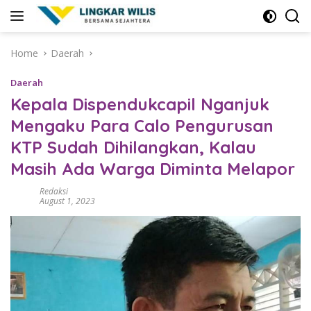
Skip
to
content
Home
Daerah
Daerah
Kepala Dispendukcapil Nganjuk
Mengaku Para Calo Pengurusan
KTP Sudah Dihilangkan, Kalau
Masih Ada Warga Diminta Melapor
Redaksi
August 1, 2023