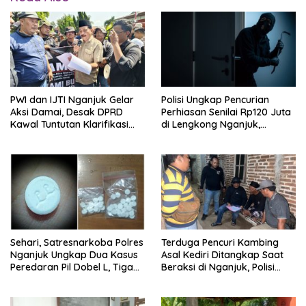
PWI dan IJTI Nganjuk Gelar
Polisi Ungkap Pencurian
Aksi Damai, Desak DPRD
Perhiasan Senilai Rp120 Juta
Kawal Tuntutan Klarifikasi
di Lengkong Nganjuk,
Presiden soal Istilah “Londo
Terduga Pelaku Diamankan
Ireng”
Sehari, Satresnarkoba Polres
Terduga Pencuri Kambing
Nganjuk Ungkap Dua Kasus
Asal Kediri Ditangkap Saat
Peredaran Pil Dobel L, Tiga
Beraksi di Nganjuk, Polisi
Terduga Pelaku Diamankan
Selidiki Keterlibatan di
Belasan Kasus