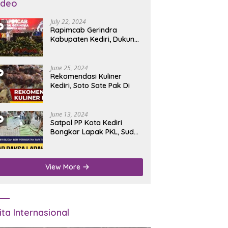
ideo
July 22, 2024
Rapimcab Gerindra
Kabupaten Kediri, Dukung
Dhito Kembali Jadi Bupati
June 25, 2024
Rekomendasi Kuliner
Kediri, Soto Sate Pak Di
June 13, 2024
Satpol PP Kota Kediri
Bongkar Lapak PKL, Sudah
Diperingatkan Tapi Tidak
Digubris
View More
ita Internasional