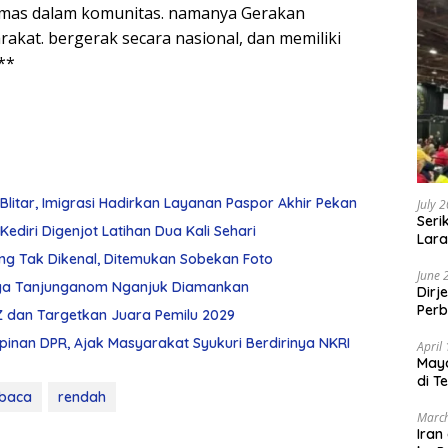
kemas dalam komunitas. namanya Gerakan
kat. bergerak secara nasional, dan memiliki
**
Blitar, Imigrasi Hadirkan Layanan Paspor Akhir Pekan
July 
Seri
ediri Digenjot Latihan Dua Kali Sehari
Lara
Sebu
ng Tak Dikenal, Ditemukan Sobekan Foto
June 
arga Tanjunganom Nganjuk Diamankan
Dirj
Perb
Z dan Targetkan Juara Pemilu 2029
mpinan DPR, Ajak Masyarakat Syukuri Berdirinya NKRI
April
May
di T
 baca
rendah
March
Iran