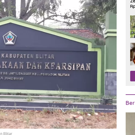
Ze
Rp
R
Ber
 Blitar