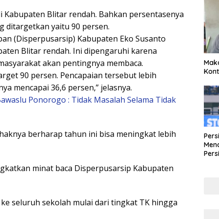
a di Kabupaten Blitar rendah. Bahkan persentasenya
g ditargetkan yaitu 90 persen.
pan (Disperpusarsip) Kabupaten Eko Susanto
ten Blitar rendah. Ini dipengaruhi karena
masyarakat akan pentingnya membaca.
Maka
Kont
arget 90 persen. Pencapaian tersebut lebih
ya mencapai 36,6 persen,” jelasnya.
Bawaslu Ponorogo : Tidak Masalah Selama Tidak
ihaknya berharap tahun ini bisa meningkat lebih
Pers
Mena
Pers
Lew
ngkatkan minat baca Disperpusarsip Kabupaten
Pena
ke seluruh sekolah mulai dari tingkat TK hingga