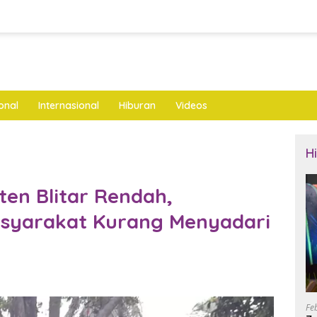
onal
Internasional
Hiburan
Videos
H
ten Blitar Rendah,
asyarakat Kurang Menyadari
Fe