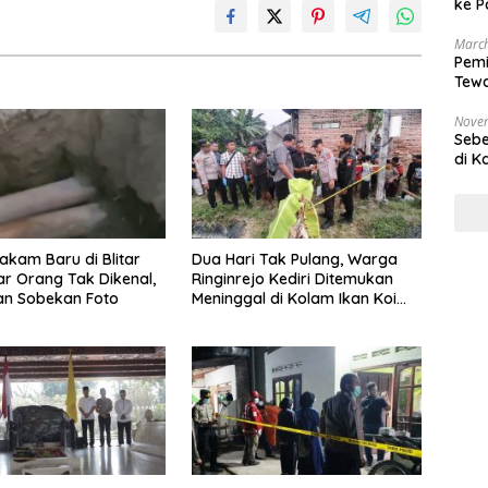
ke P
March
Pemi
Tewa
Bala
Nove
Sebe
di K
akam Baru di Blitar
Dua Hari Tak Pulang, Warga
r Orang Tak Dikenal,
Ringinrejo Kediri Ditemukan
an Sobekan Foto
Meninggal di Kolam Ikan Koi
Blitar