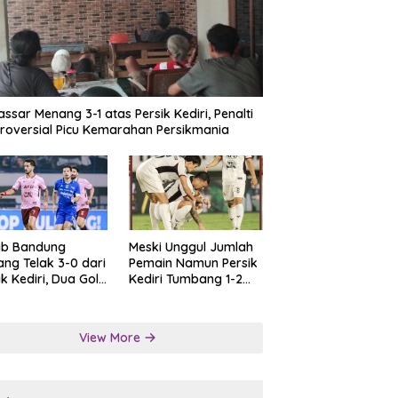
ssar Menang 3-1 atas Persik Kediri, Penalti
roversial Picu Kemarahan Persikmania
ib Bandung
Meski Unggul Jumlah
ng Telak 3-0 dari
Pemain Namun Persik
ik Kediri, Dua Gol
Kediri Tumbang 1-2
at Tendangan
dari Persis Solo
lti
View More