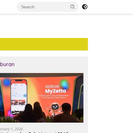
iburan
bruary 1, 2026