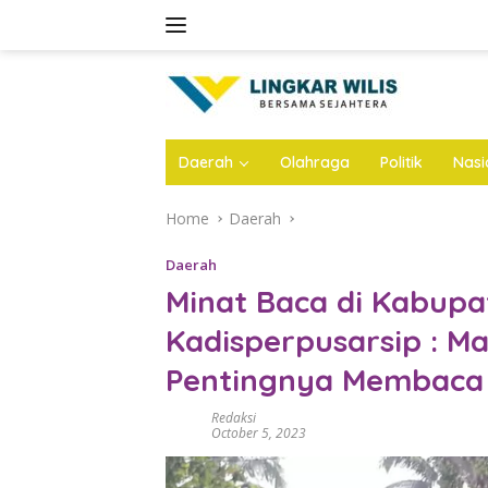
Skip
to
content
Daerah
Olahraga
Politik
Nasi
Home
Daerah
Daerah
Minat Baca di Kabupa
Kadisperpusarsip : M
Pentingnya Membaca
Redaksi
October 5, 2023