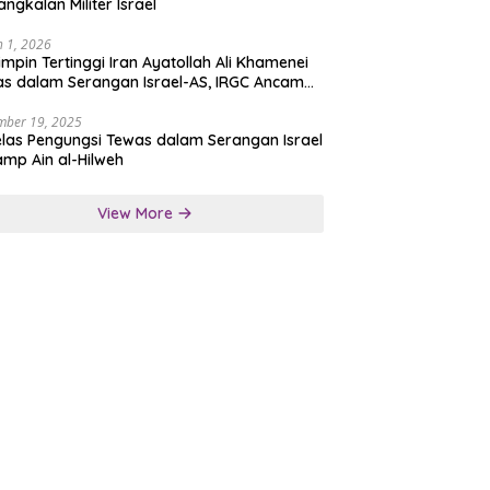
angkalan Militer Israel
 1, 2026
mpin Tertinggi Iran Ayatollah Ali Khamenei
s dalam Serangan Israel-AS, IRGC Ancam
san Tegas
mber 19, 2025
las Pengungsi Tewas dalam Serangan Israel
amp Ain al-Hilweh
View More