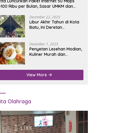
tta Luncurkan Paket Internet 50 Mbps
100 Ribu per Bulan, Sasar UMKM dan
umah Tangga
December 22, 2025
Libur Akhir Tahun di Kota
Batu, Ini Deretan
Campground Favorit untuk
Wisata Alam
December 1, 2025
Penyetan Lesehan Modian,
Kuliner Murah dan
Mengenyangkan di Depan
Kantor Disdukcapil
Nganjuk
View More
ita Olahraga