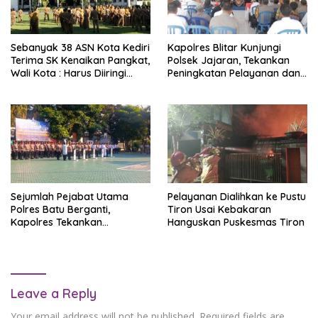
Sebanyak 38 ASN Kota Kediri
Kapolres Blitar Kunjungi
Terima SK Kenaikan Pangkat,
Polsek Jajaran, Tekankan
Wali Kota : Harus Diiringi
Peningkatan Pelayanan dan
Peningkatan Kualitas
Kepercayaan Masyarakat
Pelayanan
Sejumlah Pejabat Utama
Pelayanan Dialihkan ke Pustu
Polres Batu Berganti,
Tiron Usai Kebakaran
Kapolres Tekankan
Hanguskan Puskesmas Tiron
Peningkatan Pelayanan dan
Profesionalisme
Leave a Reply
Your email address will not be published.
Required fields are