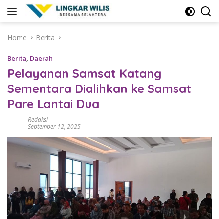
Skip
to
content
Home
Berita
Berita
,
Daerah
Pelayanan Samsat Katang
Sementara Dialihkan ke Samsat
Pare Lantai Dua
Redaksi
September 12, 2025