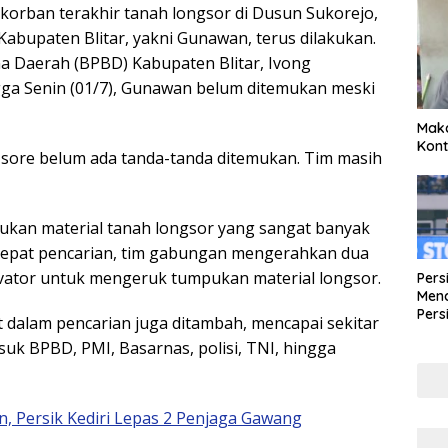
korban terakhir tanah longsor di Dusun Sukorejo,
bupaten Blitar, yakni Gunawan, terus dilakukan.
 Daerah (BPBD) Kabupaten Blitar, Ivong
ga Senin (01/7), Gunawan belum ditemukan meski
Maka
Kont
 sore belum ada tanda-tanda ditemukan. Tim masih
pukan material tanah longsor yang sangat banyak
cepat pencarian, tim gabungan mengerahkan dua
cavator untuk mengeruk tumpukan material longsor.
Pers
Mena
Pers
at dalam pencarian juga ditambah, mencapai sekitar
Lew
suk BPBD, PMI, Basarnas, polisi, TNI, hingga
Pena
n, Persik Kediri Lepas 2 Penjaga Gawang