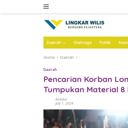
Skip
to
content
Daerah
Olahraga
Politik
Nasi
Home
Daerah
Daerah
Pencarian Korban Long
Tumpukan Material 8
Redaksi
July 1, 2024