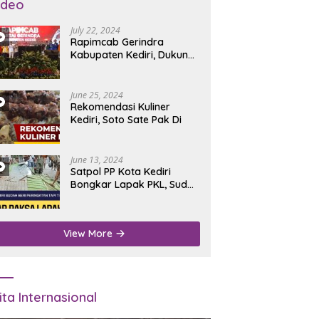
ideo
July 22, 2024
Rapimcab Gerindra
Kabupaten Kediri, Dukung
Dhito Kembali Jadi Bupati
June 25, 2024
Rekomendasi Kuliner
Kediri, Soto Sate Pak Di
June 13, 2024
Satpol PP Kota Kediri
Bongkar Lapak PKL, Sudah
Diperingatkan Tapi Tidak
Digubris
View More
ita Internasional