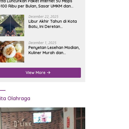
tta Luncurkan Paket Internet 50 Mbps
100 Ribu per Bulan, Sasar UMKM dan
umah Tangga
December 22, 2025
Libur Akhir Tahun di Kota
Batu, Ini Deretan
Campground Favorit untuk
Wisata Alam
December 1, 2025
Penyetan Lesehan Modian,
Kuliner Murah dan
Mengenyangkan di Depan
Kantor Disdukcapil
Nganjuk
View More
ita Olahraga