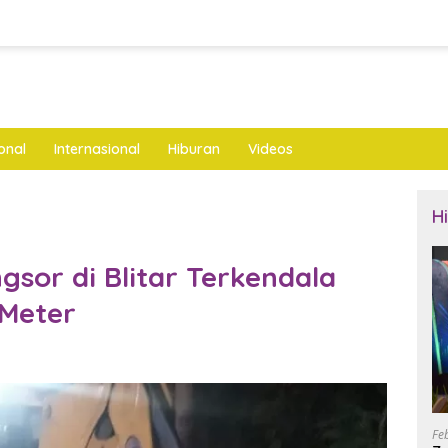
onal
Internasional
Hiburan
Videos
H
sor di Blitar Terkendala
 Meter
Fe