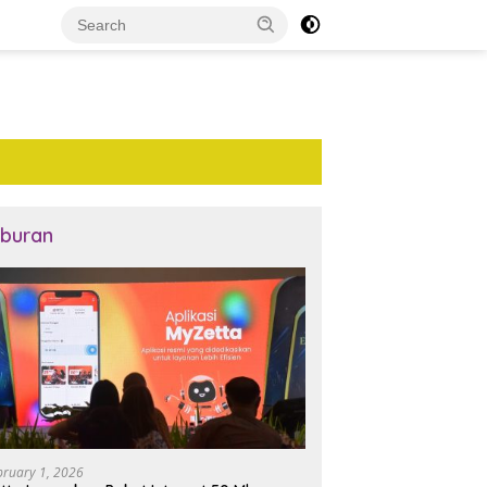
iburan
bruary 1, 2026