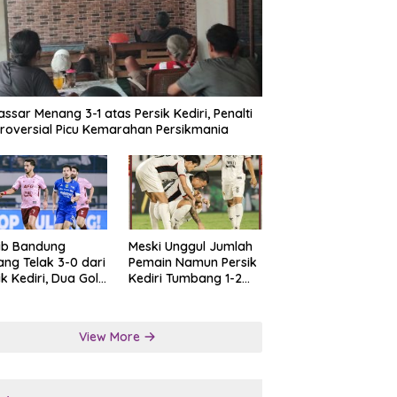
ssar Menang 3-1 atas Persik Kediri, Penalti
roversial Picu Kemarahan Persikmania
ib Bandung
Meski Unggul Jumlah
ng Telak 3-0 dari
Pemain Namun Persik
ik Kediri, Dua Gol
Kediri Tumbang 1-2
at Tendangan
dari Persis Solo
lti
View More