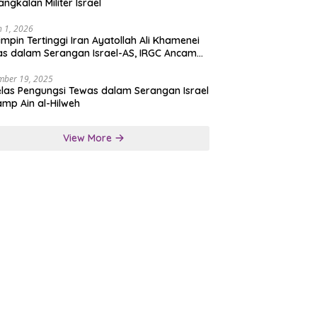
angkalan Militer Israel
 1, 2026
mpin Tertinggi Iran Ayatollah Ali Khamenei
s dalam Serangan Israel-AS, IRGC Ancam
san Tegas
mber 19, 2025
las Pengungsi Tewas dalam Serangan Israel
amp Ain al-Hilweh
View More