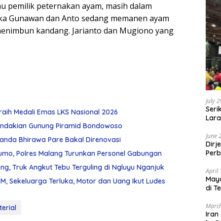
u pemilik peternakan ayam, masih dalam
ketika Gunawan dan Anto sedang memanen ayam
 menimbun kandang. Jarianto dan Mugiono yang
*
July 
Seri
raih Medali Emas LKS Nasional 2026
Lara
ndakian Gunung Piramid Bondowoso
Sebu
June 
Chanda Bhirawa Pare Bakal Direnovasi
Dirj
Perb
umo, Polres Malang Turunkan Personel Gabungan
g, Truk Angkut Tebu Terguling di Ngluyu Nganjuk
April
May
, Sekeluarga Terluka, Motor dan Uang Ikut Ludes
di T
March
erial
Iran