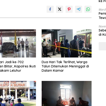
ke P
March
Pemi
Tewa
Bala
Nove
Sebe
di K
ari Jadi ke-702
Dua Hari Tak Terlihat, Warga
 Blitar, Kapolres Ikuti
Talun Ditemukan Meninggal di
akam Leluhur
Dalam Kamar