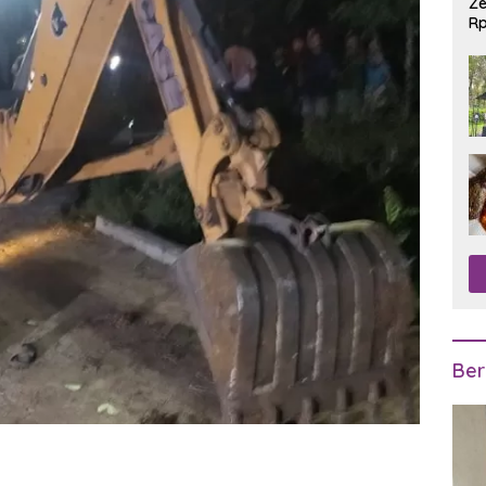
Ze
Rp
R
Ber