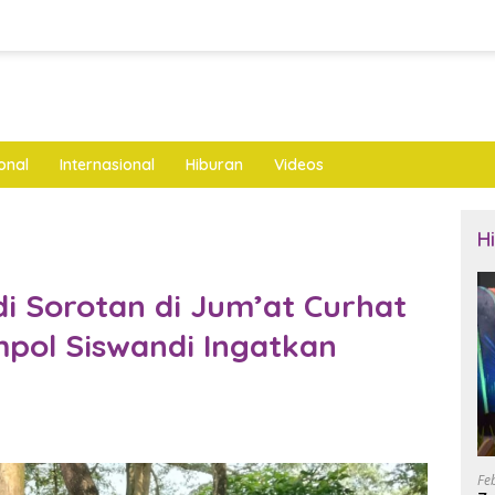
onal
Internasional
Hiburan
Videos
H
di Sorotan di Jum’at Curhat
mpol Siswandi Ingatkan
Fe