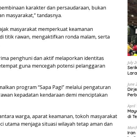
 pembinaan karakter dan persaudaraan, bukan
an masyarakat,” tandasnya.
ngajak masyarakat memperkuat keamanan
 titik rawan, mengaktifkan ronda malam, serta
.
erima penghuni dan aktif melaporkan identitas
July 
etempat guna mencegah potensi pelanggaran
Seri
Lara
Sebu
June 
malkan program “Sapa Pagi” melalui pengaturan
Dirj
tik rawan kepadatan kendaraan demi menciptakan
Perb
April
May
antara warga, aparat keamanan, tokoh masyarakat
di T
i utama menjaga situasi wilayah tetap aman dan
March
Iran