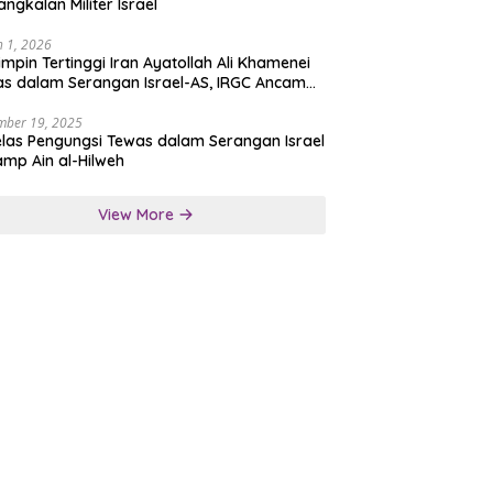
angkalan Militer Israel
 1, 2026
mpin Tertinggi Iran Ayatollah Ali Khamenei
s dalam Serangan Israel-AS, IRGC Ancam
san Tegas
mber 19, 2025
las Pengungsi Tewas dalam Serangan Israel
amp Ain al-Hilweh
View More