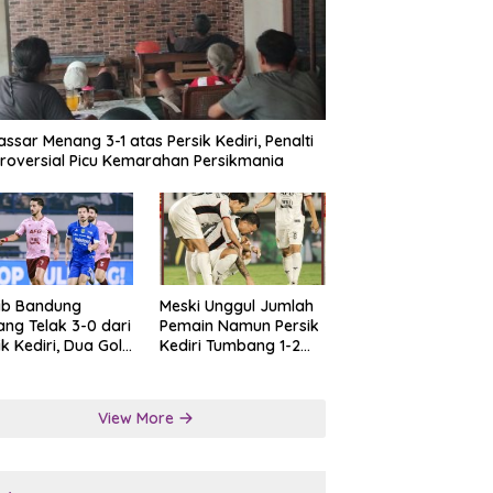
ssar Menang 3-1 atas Persik Kediri, Penalti
roversial Picu Kemarahan Persikmania
ib Bandung
Meski Unggul Jumlah
ng Telak 3-0 dari
Pemain Namun Persik
ik Kediri, Dua Gol
Kediri Tumbang 1-2
at Tendangan
dari Persis Solo
lti
View More