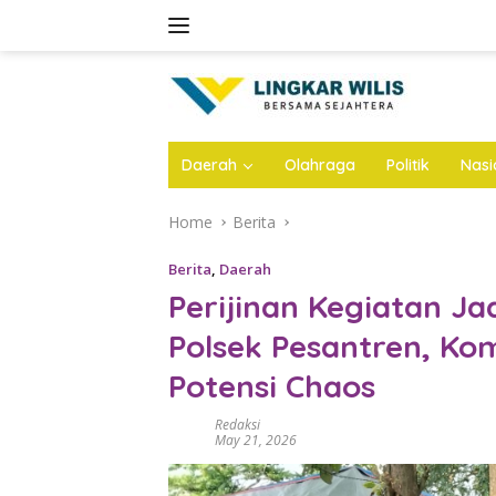
Skip
to
content
Daerah
Olahraga
Politik
Nasi
Home
Berita
Berita
,
Daerah
Perijinan Kegiatan Ja
Polsek Pesantren, Ko
Potensi Chaos
Redaksi
May 21, 2026