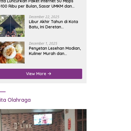
tta Luncurkan Paket Internet 50 Mbps
100 Ribu per Bulan, Sasar UMKM dan
umah Tangga
December 22, 2025
Libur Akhir Tahun di Kota
Batu, Ini Deretan
Campground Favorit untuk
Wisata Alam
December 1, 2025
Penyetan Lesehan Modian,
Kuliner Murah dan
Mengenyangkan di Depan
Kantor Disdukcapil
Nganjuk
View More
ita Olahraga