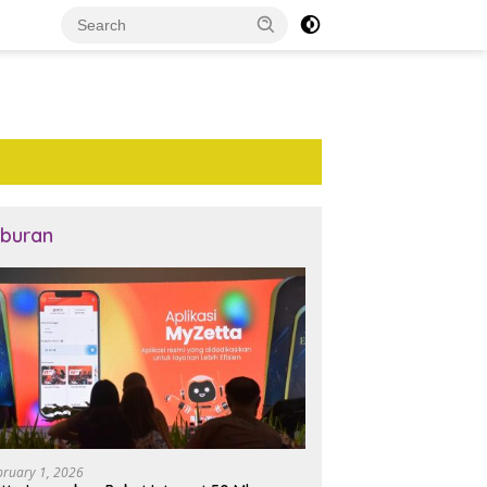
iburan
bruary 1, 2026