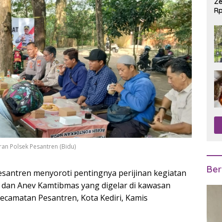
Ze
Rp
R
ran Polsek Pesantren (Bidu)
Ber
esantren
menyoroti pentingnya perijinan kegiatan
 dan Anev Kamtibmas yang digelar di kawasan
ecamatan Pesantren, Kota Kediri, Kamis