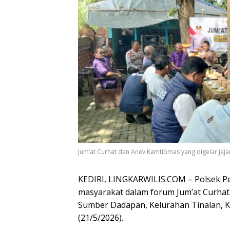
Jum’at Curhat dan Anev Kamtibmas yang digelar jaja
KEDIRI, LINGKARWILIS.COM – Polsek P
masyarakat dalam forum Jum’at Curhat
Sumber Dadapan, Kelurahan Tinalan, K
(21/5/2026).