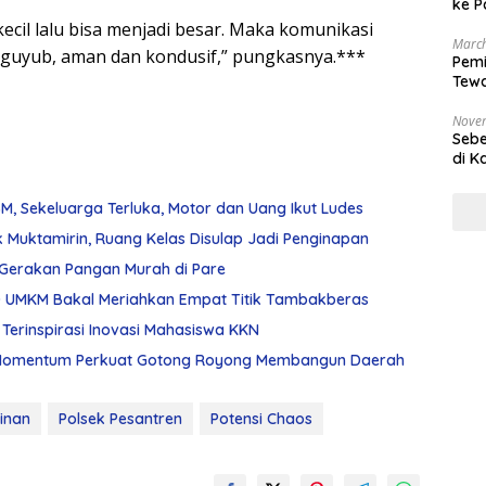
ke P
kecil lalu bisa menjadi besar. Maka komunikasi
March
ap guyub, aman dan kondusif,” pungkasnya.***
Pemi
Tewa
Bala
Nove
Sebe
di K
, Sekeluarga Terluka, Motor dan Uang Ikut Ludes
 Muktamirin, Ruang Kelas Disulap Jadi Penginapan
r Gerakan Pangan Murah di Pare
 UMKM Bakal Meriahkan Empat Titik Tambakberas
Terinspirasi Inovasi Mahasiswa KKN
adi Momentum Perkuat Gotong Royong Membangun Daerah
jinan
Polsek Pesantren
Potensi Chaos