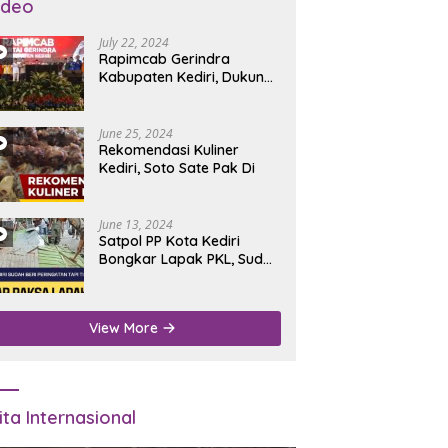
ideo
July 22, 2024
Rapimcab Gerindra
Kabupaten Kediri, Dukung
Dhito Kembali Jadi Bupati
June 25, 2024
Rekomendasi Kuliner
Kediri, Soto Sate Pak Di
June 13, 2024
Satpol PP Kota Kediri
Bongkar Lapak PKL, Sudah
Diperingatkan Tapi Tidak
Digubris
View More
ita Internasional