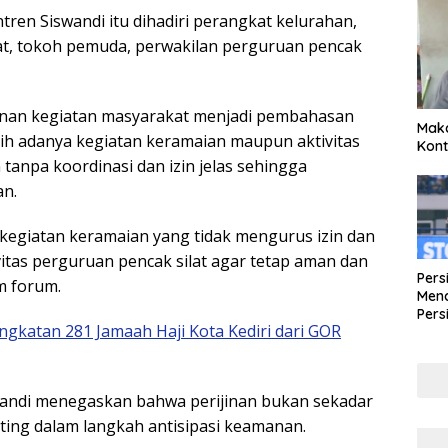
ntren
Siswandi
itu dihadiri perangkat kelurahan,
t, tokoh pemuda, perwakilan perguruan pencak
jinan kegiatan masyarakat menjadi pembahasan
Maka
ih adanya kegiatan keramaian maupun aktivitas
Kont
 tanpa koordinasi dan izin jelas sehingga
n.
 kegiatan keramaian yang tidak mengurus izin dan
tas perguruan pencak silat agar tetap aman dan
Pers
m forum.
Mena
Pers
ngkatan 281 Jamaah Haji Kota Kediri dari GOR
Lew
Pena
wandi menegaskan bahwa perijinan bukan sekadar
nting dalam langkah antisipasi keamanan.