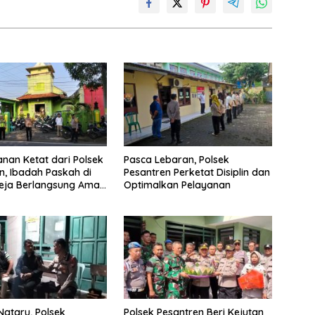
an Ketat dari Polsek
Pasca Lebaran, Polsek
n, Ibadah Paskah di
Pesantren Perketat Disiplin dan
eja Berlangsung Aman
Optimalkan Pelayanan
dmat
ataru, Polsek
Polsek Pesantren Beri Kejutan