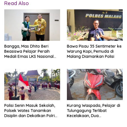
Read Also
Bangga, Mas Dhito Beri
Bawa Pisau 35 Sentimeter ke
Beasiswa Pelajar Peraih
Warung Kopi, Pemuda di
Medali Emas LKS Nasional
Malang Diamankan Polisi
2026
Polisi Senin Masuk Sekolah,
Kurang Waspada, Pelajar di
Polsek Wates Tanamkan
Tulungagung Terlibat
Disiplin dan Dekatkan Polri
Kecelakaan, Dua
dengan Pelajar
Pengendara Dilarikan ke
RSUD dr. Iskak