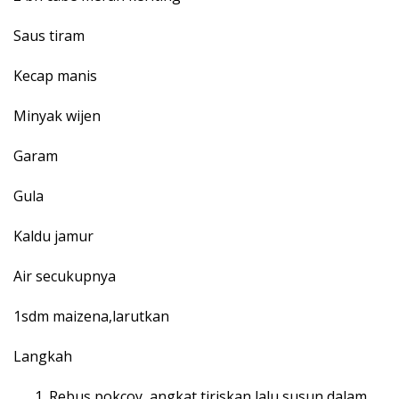
Saus tiram
Kecap manis
Minyak wijen
Garam
Gula
Kaldu jamur
Air secukupnya
1sdm maizena,larutkan
Langkah
Rebus pokcoy, angkat tiriskan lalu susun dalam