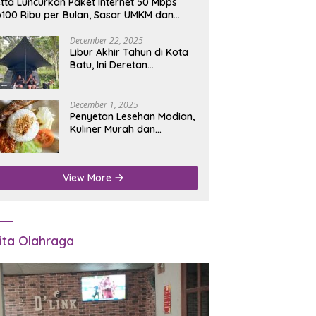
tta Luncurkan Paket Internet 50 Mbps
100 Ribu per Bulan, Sasar UMKM dan
umah Tangga
December 22, 2025
Libur Akhir Tahun di Kota
Batu, Ini Deretan
Campground Favorit untuk
Wisata Alam
December 1, 2025
Penyetan Lesehan Modian,
Kuliner Murah dan
Mengenyangkan di Depan
Kantor Disdukcapil
Nganjuk
View More
ita Olahraga