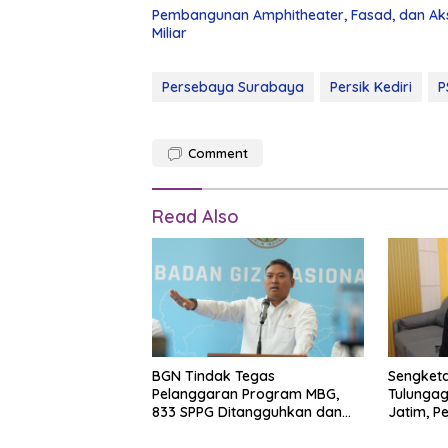
Pembangunan Amphitheater, Fasad, dan Ak
Miliar
Persebaya Surabaya
Persik Kediri
P
Comment
Read Also
BGN Tindak Tegas
Sengketa
Pelanggaran Program MBG,
Tulungag
833 SPPG Ditangguhkan dan
Jatim, 
Ratusan Pegawai Dijatuhi
Sanksi
Sanksi