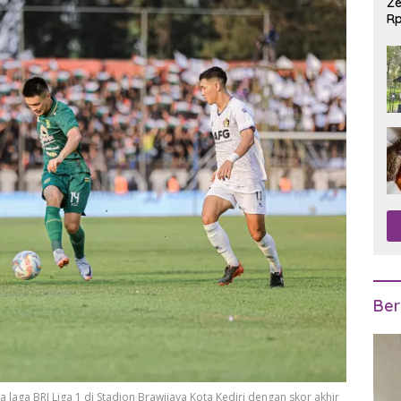
Ze
Rp
R
Ber
laga BRI Liga 1 di Stadion Brawijaya Kota Kediri dengan skor akhir