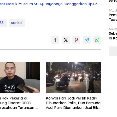
ke P
ses Masuk Museum Sri Aji Joyoboyo Dianggarkan Rp4,6
March
Pemi
Tewa
SSI
sanksi
Bala
Nove
Sebe
di K
 Hak Pekerja di
Konvoi Hari Jadi Persik Kediri
ung Disorot DPRD
Dibubarkan Polisi, Dua Pemuda
Perusahaan Terancam
Asal Pare Diamankan Usai Bikin
Heboh Karena Aksi
Membahayakan