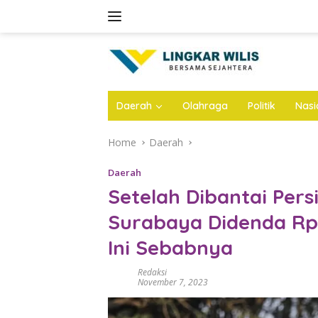
Skip
to
content
Daerah
Olahraga
Politik
Nasi
Home
Daerah
Daerah
Setelah Dibantai Pers
Surabaya Didenda Rp 
Ini Sebabnya
Redaksi
November 7, 2023