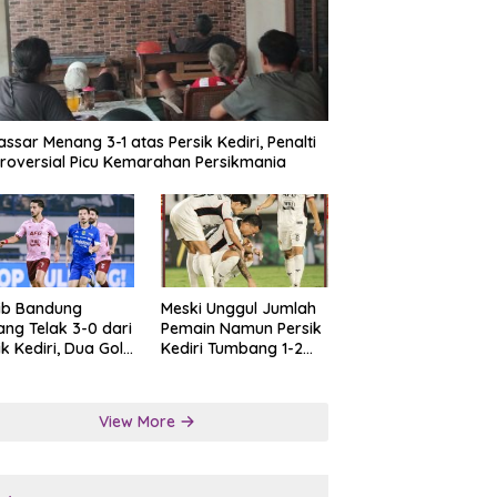
ssar Menang 3-1 atas Persik Kediri, Penalti
roversial Picu Kemarahan Persikmania
ib Bandung
Meski Unggul Jumlah
ng Telak 3-0 dari
Pemain Namun Persik
ik Kediri, Dua Gol
Kediri Tumbang 1-2
at Tendangan
dari Persis Solo
lti
View More