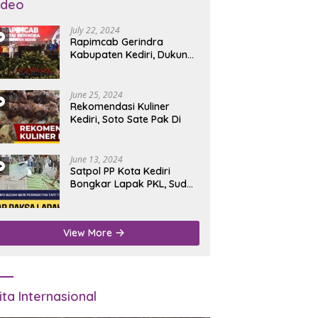
ideo
July 22, 2024
Rapimcab Gerindra
Kabupaten Kediri, Dukung
Dhito Kembali Jadi Bupati
June 25, 2024
Rekomendasi Kuliner
Kediri, Soto Sate Pak Di
June 13, 2024
Satpol PP Kota Kediri
Bongkar Lapak PKL, Sudah
Diperingatkan Tapi Tidak
Digubris
View More
ita Internasional