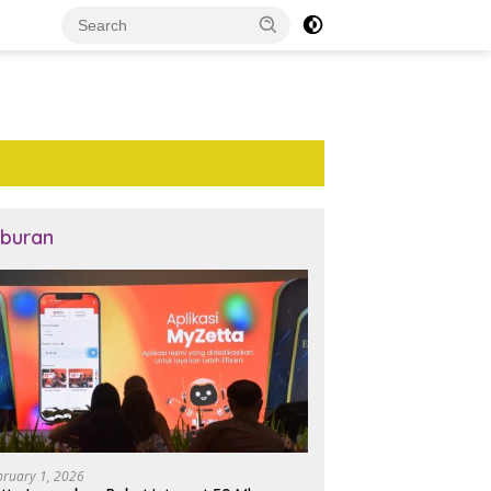
iburan
bruary 1, 2026