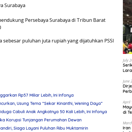
aya Surabaya
 pendukung Persebaya Surabaya di Tribun Barat
0
a sebesar puluhan juta rupiah yang dijatuhkan PSSI
July 
Seri
Lara
Sebu
June 
Dirj
Perb
arkan Rp57 Miliar Lebih, Ini Infonya
April
ncurkan, Usung Tema “Sekar Kinanthi, Wening Daya”
May
duga Cabuli Anak Angkatnya 50 Kali Lebih, Ini Infonya
di T
gka Korupsi Tunjangan Perumahan Dewan
March
Iran
diri, Siaga Layani Puluhan Ribu Muktamirin