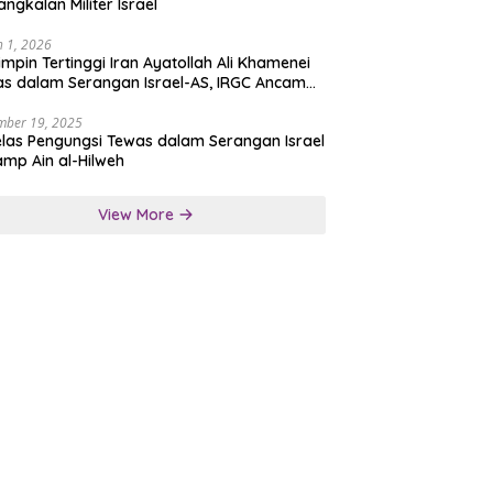
angkalan Militer Israel
 1, 2026
mpin Tertinggi Iran Ayatollah Ali Khamenei
s dalam Serangan Israel-AS, IRGC Ancam
san Tegas
mber 19, 2025
las Pengungsi Tewas dalam Serangan Israel
amp Ain al-Hilweh
View More