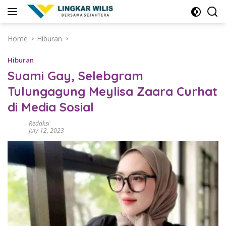
Skip
to
content
Home
Hiburan
Hiburan
Suami Gay, Selebgram
Tulungagung Meylisa Zaara Curhat
di Media Sosial
Redaksi
July 12, 2023