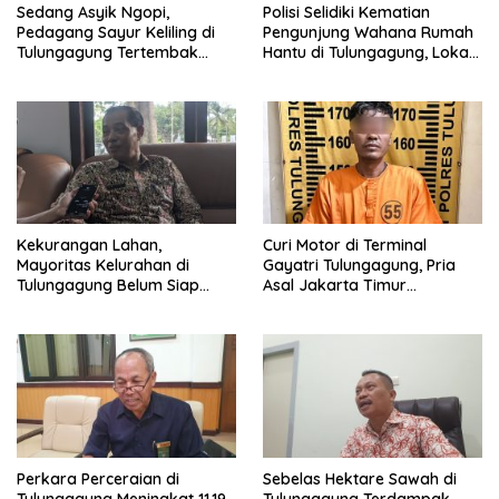
Sedang Asyik Ngopi,
Polisi Selidiki Kematian
Pedagang Sayur Keliling di
Pengunjung Wahana Rumah
Tulungagung Tertembak
Hantu di Tulungagung, Lokasi
Senapan Angin
Ditutup Sementara
Kekurangan Lahan,
Curi Motor di Terminal
Mayoritas Kelurahan di
Gayatri Tulungagung, Pria
Tulungagung Belum Siap
Asal Jakarta Timur
Bangun Gerai KDKMP
Ditangkap di Tawangmangu
Perkara Perceraian di
Sebelas Hektare Sawah di
Tulungagung Meningkat 11,19
Tulungagung Terdampak