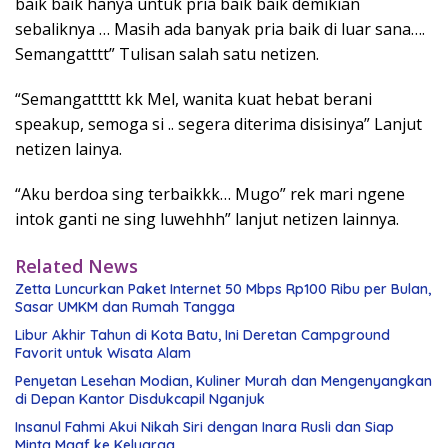
baik baik hanya untuk pria baik baik demikian
sebaliknya … Masih ada banyak pria baik di luar sana….
Semangatttt” Tulisan salah satu netizen.
“Semangattttt kk Mel, wanita kuat hebat berani
speakup, semoga si .. segera diterima disisinya” Lanjut
netizen lainya.
“Aku berdoa sing terbaikkk… Mugo” rek mari ngene
intok ganti ne sing luwehhh” lanjut netizen lainnya.
Related News
Zetta Luncurkan Paket Internet 50 Mbps Rp100 Ribu per Bulan,
Sasar UMKM dan Rumah Tangga
Libur Akhir Tahun di Kota Batu, Ini Deretan Campground
Favorit untuk Wisata Alam
Penyetan Lesehan Modian, Kuliner Murah dan Mengenyangkan
di Depan Kantor Disdukcapil Nganjuk
Insanul Fahmi Akui Nikah Siri dengan Inara Rusli dan Siap
Minta Maaf ke Keluarga