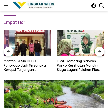
Skip
to
content
Empat Hari
Mantan Ketua DPRD
LKNU Jombang Siapkan
Ponorogo Jadi Tersangka
Posko Kesehatan Mandiri,
Korupsi Tunjangan
Siaga Layani Puluhan Ribu
Perumahan Dewan
Muktamirin