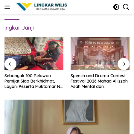
Skip
to
content
Ingkar Janji
Sebanyak 100 Relawan
Speech and Drama Contest
Pemijat Siap Berkhidmat,
Festival 2026 Mahad Al Izzah
Layani Peserta Muktamar NU
Asah Mental dan
Secara Gratis
Kepercayaan Diri Santri