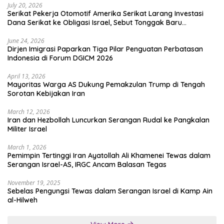
July 20, 2026
Serikat Pekerja Otomotif Amerika Serikat Larang Investasi
Dana Serikat ke Obligasi Israel, Sebut Tonggak Baru
Solidaritas untuk Palestina
June 24, 2026
Dirjen Imigrasi Paparkan Tiga Pilar Penguatan Perbatasan
Indonesia di Forum DGICM 2026
April 13, 2026
Mayoritas Warga AS Dukung Pemakzulan Trump di Tengah
Sorotan Kebijakan Iran
March 12, 2026
Iran dan Hezbollah Luncurkan Serangan Rudal ke Pangkalan
Militer Israel
March 1, 2026
Pemimpin Tertinggi Iran Ayatollah Ali Khamenei Tewas dalam
Serangan Israel-AS, IRGC Ancam Balasan Tegas
November 19, 2025
Sebelas Pengungsi Tewas dalam Serangan Israel di Kamp Ain
al-Hilweh