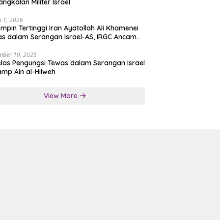
angkalan Militer Israel
 1, 2026
mpin Tertinggi Iran Ayatollah Ali Khamenei
s dalam Serangan Israel-AS, IRGC Ancam
san Tegas
mber 19, 2025
las Pengungsi Tewas dalam Serangan Israel
amp Ain al-Hilweh
View More