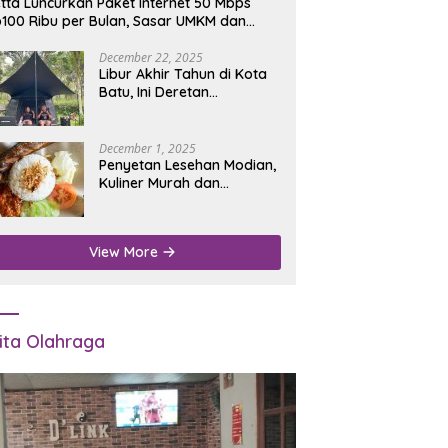
tta Luncurkan Paket Internet 50 Mbps
100 Ribu per Bulan, Sasar UMKM dan
umah Tangga
December 22, 2025
Libur Akhir Tahun di Kota
Batu, Ini Deretan
Campground Favorit untuk
Wisata Alam
December 1, 2025
Penyetan Lesehan Modian,
Kuliner Murah dan
Mengenyangkan di Depan
Kantor Disdukcapil
Nganjuk
View More
ita Olahraga