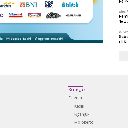
ke P
March
Pemi
Tewa
Bala
Nove
Sebe
di K
Kategori
Daerah
Kediri
Nganjuk
Mojokerto