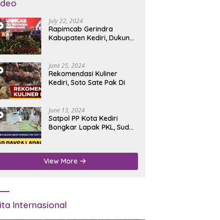
ideo
July 22, 2024
Rapimcab Gerindra
Kabupaten Kediri, Dukung
Dhito Kembali Jadi Bupati
June 25, 2024
Rekomendasi Kuliner
Kediri, Soto Sate Pak Di
June 13, 2024
Satpol PP Kota Kediri
Bongkar Lapak PKL, Sudah
Diperingatkan Tapi Tidak
Digubris
View More
ita Internasional