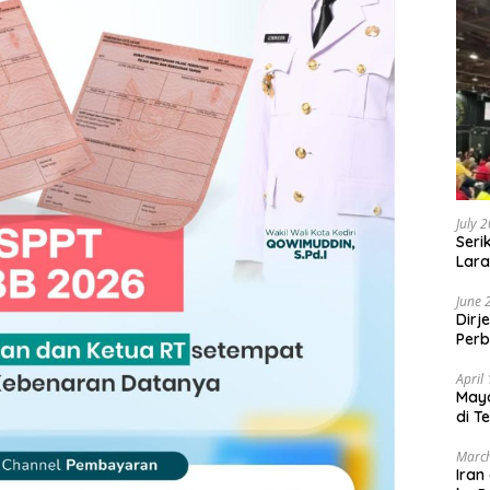
July 
Seri
Lara
Sebu
June 
Dirj
Perb
April
May
di T
March
Iran