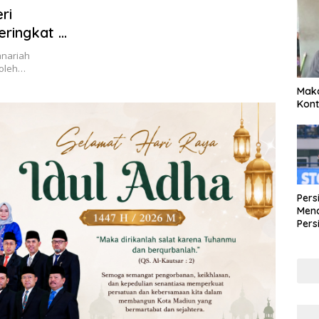
ri
eringkat 4
024
anariah
 oleh…
Maka
Kont
Pers
Mena
Pers
Lew
Pena