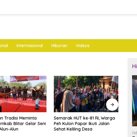
onal
Internasional
Hiburan
Videos
H
HUT ke-81 RI, Warga
Kasus Tunjangan DPRD
YM Te
n Papar Ikuti Jalan
Bergulir, Pemkab Ponorogo
dan I
iling Desa
Buka Opsi Evaluasi Perbup
Resm
Fe