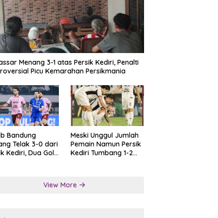
ssar Menang 3-1 atas Persik Kediri, Penalti
roversial Picu Kemarahan Persikmania
ib Bandung
Meski Unggul Jumlah
ng Telak 3-0 dari
Pemain Namun Persik
ik Kediri, Dua Gol
Kediri Tumbang 1-2
at Tendangan
dari Persis Solo
lti
View More