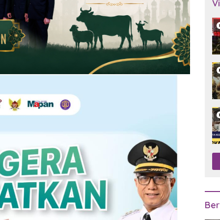
V
Ber