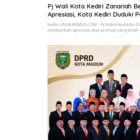
Pj Wali Kota Kediri Zanariah Be
Apresiasi, Kota Kediri Duduki P
Perpaprov Ke-2 Jawa Timur 2
Kediri, LINGKARWILIS.COM – Pj Wali Kota Kediri Z
memberikan apresiasi atas prestasi yang diraih