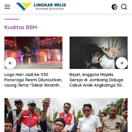
Skip
to
content
Kualitas BBM
Logo Hari Jadi ke-530
Bejat, Anggota Majelis
Ponorogo Resmi Diluncurkan,
Gereja di Jombang Diduga
Usung Tema “Sekar Kinanthi,
Cabuli Anak Angkatnya 50
Wening Daya”
Kali Lebih, Ini Infonya