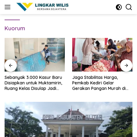
Skip
to
content
Kuorum
Sebanyak 3.000 Kasur Baru
Jaga Stabilitas Harga,
Disiapkan untuk Muktamirin,
Pemkab Kediri Gelar
Ruang Kelas Disulap Jadi
Gerakan Pangan Murah di
Penginapan
Pare