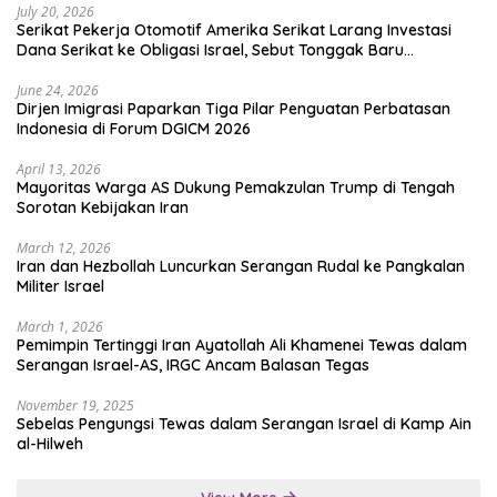
July 20, 2026
Serikat Pekerja Otomotif Amerika Serikat Larang Investasi
Dana Serikat ke Obligasi Israel, Sebut Tonggak Baru
Solidaritas untuk Palestina
June 24, 2026
Dirjen Imigrasi Paparkan Tiga Pilar Penguatan Perbatasan
Indonesia di Forum DGICM 2026
April 13, 2026
Mayoritas Warga AS Dukung Pemakzulan Trump di Tengah
Sorotan Kebijakan Iran
March 12, 2026
Iran dan Hezbollah Luncurkan Serangan Rudal ke Pangkalan
Militer Israel
March 1, 2026
Pemimpin Tertinggi Iran Ayatollah Ali Khamenei Tewas dalam
Serangan Israel-AS, IRGC Ancam Balasan Tegas
November 19, 2025
Sebelas Pengungsi Tewas dalam Serangan Israel di Kamp Ain
al-Hilweh