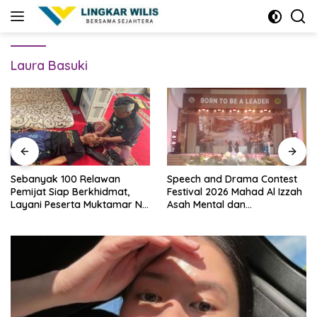
Skip
to
content
Laura Basuki
Sebanyak 100 Relawan
Speech and Drama Contest
Pemijat Siap Berkhidmat,
Festival 2026 Mahad Al Izzah
Layani Peserta Muktamar NU
Asah Mental dan
Secara Gratis
Kepercayaan Diri Santri