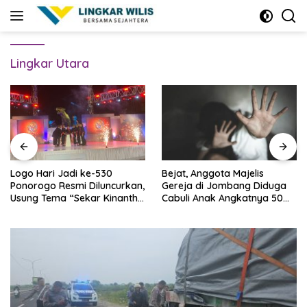
Skip
to
content
Lingkar Utara
Logo Hari Jadi ke-530
Bejat, Anggota Majelis
Ponorogo Resmi Diluncurkan,
Gereja di Jombang Diduga
Usung Tema “Sekar Kinanthi,
Cabuli Anak Angkatnya 50
Wening Daya”
Kali Lebih, Ini Infonya