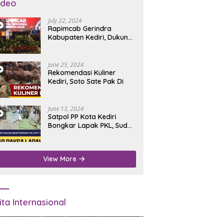
ideo
July 22, 2024
Rapimcab Gerindra
Kabupaten Kediri, Dukung
Dhito Kembali Jadi Bupati
June 25, 2024
Rekomendasi Kuliner
Kediri, Soto Sate Pak Di
June 13, 2024
Satpol PP Kota Kediri
Bongkar Lapak PKL, Sudah
Diperingatkan Tapi Tidak
Digubris
View More
ita Internasional