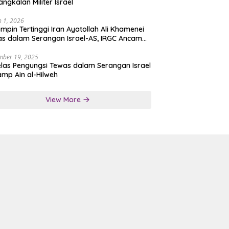
angkalan Militer Israel
 1, 2026
mpin Tertinggi Iran Ayatollah Ali Khamenei
s dalam Serangan Israel-AS, IRGC Ancam
san Tegas
mber 19, 2025
las Pengungsi Tewas dalam Serangan Israel
amp Ain al-Hilweh
View More