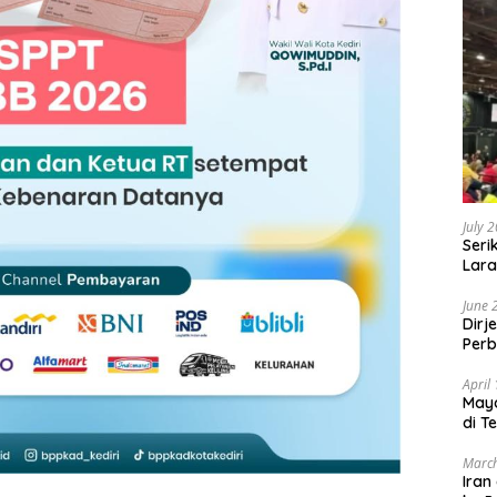
July 
Seri
Lara
Sebu
June 
Dirj
Perb
April
May
di T
March
Iran