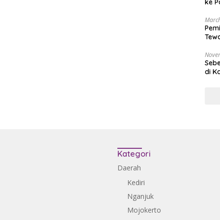
ke P
March
Pemi
Tewa
Bala
Nove
Sebe
di K
Kategori
Daerah
Kediri
Nganjuk
Mojokerto