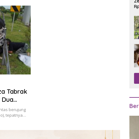
Ze
Rp
R
za Tabrak
, Dua
Ber
ntas berujung
Mo), tepatnya…