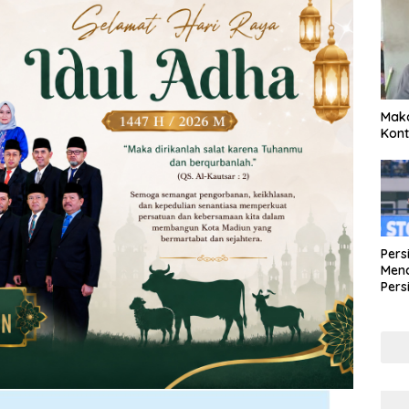
Maka
Kont
Pers
Mena
Pers
Lew
Pena