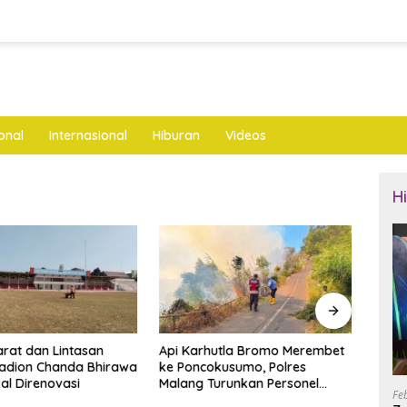
onal
Internasional
Hiburan
Videos
H
arat dan Lintasan
Api Karhutla Bromo Merembet
Tidak
Stadion Chanda Bhirawa
ke Poncokusumo, Polres
Gara 
al Direnovasi
Malang Turunkan Personel
Tebu 
Fe
Gabungan
Ngan