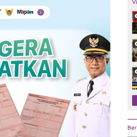
V
Ber