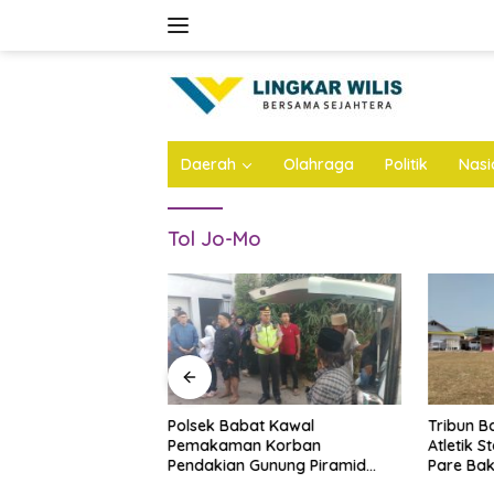
Skip
to
content
Daerah
Olahraga
Politik
Nasi
Tol Jo-Mo
 Dhito Beri
Polsek Babat Kawal
Tribun B
ajar Peraih Medali
Pemakaman Korban
Atletik 
sional 2026
Pendakian Gunung Piramid
Pare Bak
Bondowoso