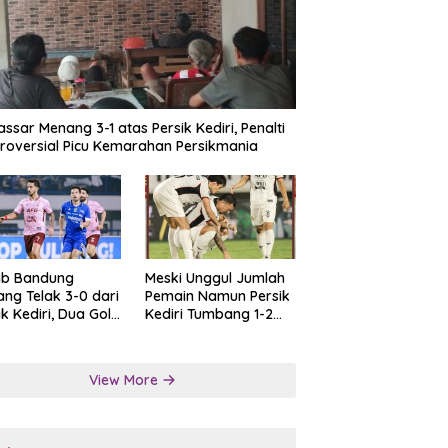
ssar Menang 3-1 atas Persik Kediri, Penalti
roversial Picu Kemarahan Persikmania
ib Bandung
Meski Unggul Jumlah
ng Telak 3-0 dari
Pemain Namun Persik
ik Kediri, Dua Gol
Kediri Tumbang 1-2
at Tendangan
dari Persis Solo
lti
View More