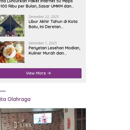
tta Luncurkan Paket Internet 50 Mbps
100 Ribu per Bulan, Sasar UMKM dan
umah Tangga
December 22, 2025
Libur Akhir Tahun di Kota
Batu, Ini Deretan
Campground Favorit untuk
Wisata Alam
December 1, 2025
Penyetan Lesehan Modian,
Kuliner Murah dan
Mengenyangkan di Depan
Kantor Disdukcapil
Nganjuk
View More
ita Olahraga