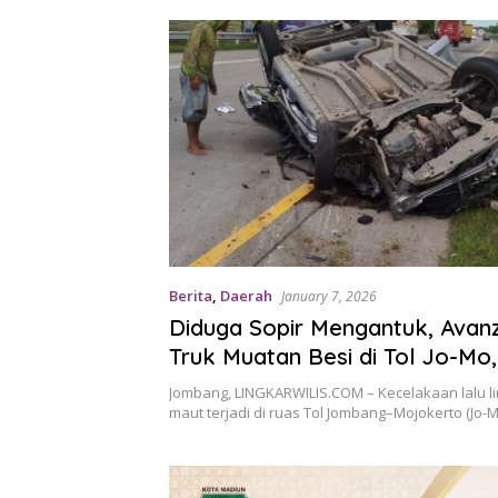
Berita
,
Daerah
January 7, 2026
Diduga Sopir Mengantuk, Avan
Truk Muatan Besi di Tol Jo-Mo
Penumpang Meninggal
Jombang, LINGKARWILIS.COM – Kecelakaan lalu li
maut terjadi di ruas Tol Jombang–Mojokerto (Jo-