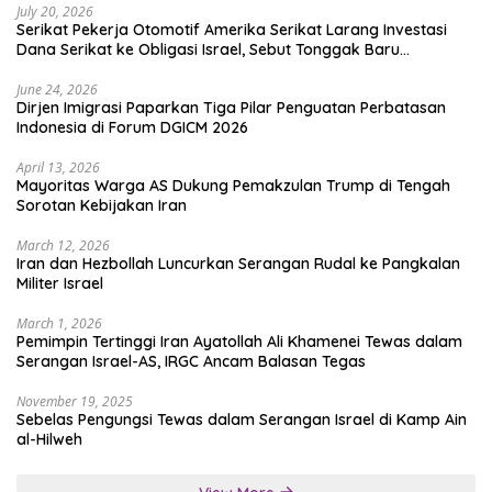
July 20, 2026
Serikat Pekerja Otomotif Amerika Serikat Larang Investasi
Dana Serikat ke Obligasi Israel, Sebut Tonggak Baru
Solidaritas untuk Palestina
June 24, 2026
Dirjen Imigrasi Paparkan Tiga Pilar Penguatan Perbatasan
Indonesia di Forum DGICM 2026
April 13, 2026
Mayoritas Warga AS Dukung Pemakzulan Trump di Tengah
Sorotan Kebijakan Iran
March 12, 2026
Iran dan Hezbollah Luncurkan Serangan Rudal ke Pangkalan
Militer Israel
March 1, 2026
Pemimpin Tertinggi Iran Ayatollah Ali Khamenei Tewas dalam
Serangan Israel-AS, IRGC Ancam Balasan Tegas
November 19, 2025
Sebelas Pengungsi Tewas dalam Serangan Israel di Kamp Ain
al-Hilweh