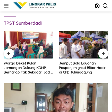
Skip
to
content
TPST Sumberdadi
Warga Deket Kulon
Jemput Bola Layanan
Lamongan Dukung KDMP,
Paspor, Imigrasi Blitar Hadir
Berharap Tak Sekadar Jadi
di CFD Tulungagung
Bangunan