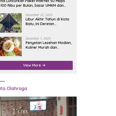
tta Luncurkan Paket Internet 50 Mbps
100 Ribu per Bulan, Sasar UMKM dan
umah Tangga
December 22, 2025
Libur Akhir Tahun di Kota
Batu, Ini Deretan
Campground Favorit untuk
Wisata Alam
December 1, 2025
Penyetan Lesehan Modian,
Kuliner Murah dan
Mengenyangkan di Depan
Kantor Disdukcapil
Nganjuk
View More
ita Olahraga