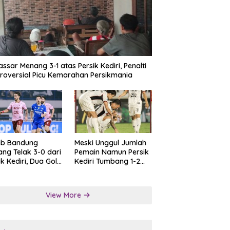
ssar Menang 3-1 atas Persik Kediri, Penalti
roversial Picu Kemarahan Persikmania
ib Bandung
Meski Unggul Jumlah
ng Telak 3-0 dari
Pemain Namun Persik
ik Kediri, Dua Gol
Kediri Tumbang 1-2
at Tendangan
dari Persis Solo
lti
View More