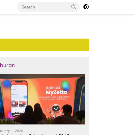
iburan
bruary 1, 2026