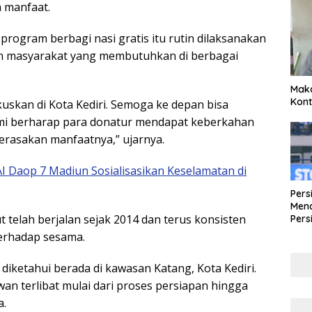
 manfaat.
program berbagi nasi gratis itu rutin dilaksanakan
an masyarakat yang membutuhkan di berbagai
Maka
Kont
uskan di Kota Kediri. Semoga ke depan bisa
ami berharap para donatur mendapat keberkahan
rasakan manfaatnya,” ujarnya.
AI Daop 7 Madiun Sosialisasikan Keselamatan di
Pers
Mena
t telah berjalan sejak 2014 dan terus konsisten
Pers
Lew
terhadap sesama.
Pena
diketahui berada di kawasan Katang, Kota Kediri.
wan terlibat mulai dari proses persiapan hingga
a.