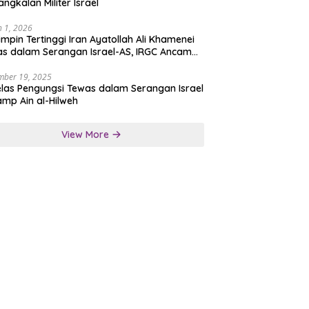
angkalan Militer Israel
 1, 2026
mpin Tertinggi Iran Ayatollah Ali Khamenei
s dalam Serangan Israel-AS, IRGC Ancam
san Tegas
mber 19, 2025
las Pengungsi Tewas dalam Serangan Israel
amp Ain al-Hilweh
View More