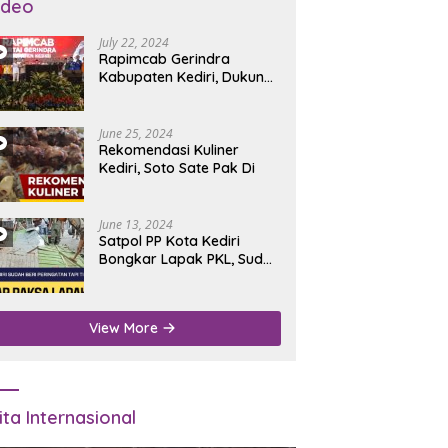
ideo
July 22, 2024
Rapimcab Gerindra
Kabupaten Kediri, Dukung
Dhito Kembali Jadi Bupati
June 25, 2024
Rekomendasi Kuliner
Kediri, Soto Sate Pak Di
June 13, 2024
Satpol PP Kota Kediri
Bongkar Lapak PKL, Sudah
Diperingatkan Tapi Tidak
Digubris
View More
ita Internasional