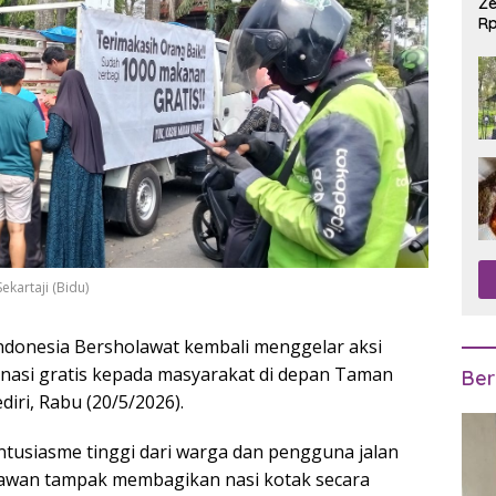
Ze
Rp
R
ekartaji (Bidu)
ndonesia Bersholawat
kembali menggelar aksi
nasi gratis kepada masyarakat di depan
Taman
Ber
iri, Rabu (20/5/2026).
tusiasme tinggi dari warga dan pengguna jalan
relawan tampak membagikan nasi kotak secara