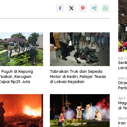
July 
Seri
Lara
 Puyuh di Kepung
Tabrakan Truk dan Sepeda
Sebu
erbakar, Kerugian
Motor di Kediri, Pelajar Tewas
June 
 Capai Rp25 Juta
di Lokasi Kejadian
Dirj
Perb
April
May
di T
March
Iran