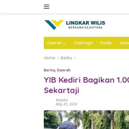
Skip
to
content
Daerah
Olahraga
Politik
Nasi
Home
Berita
Berita
,
Daerah
YIB Kediri Bagikan 1.0
Sekartaji
Redaksi
May 20, 2026