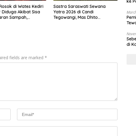
ke P
osok di Wates Kediri
Sastra Saraswati Sewana
 Diduga Akibat Sisa
Yatra 2026 di Candi
March
Pemi
ran Sampah,
Tegowangi, Mas Dhito
Tewa
 Capai Rp10 Juta
Tegaskan Budaya Jadi
Bala
Jembatan Toleransi
Nove
Sebe
di K
ired fields are marked
*