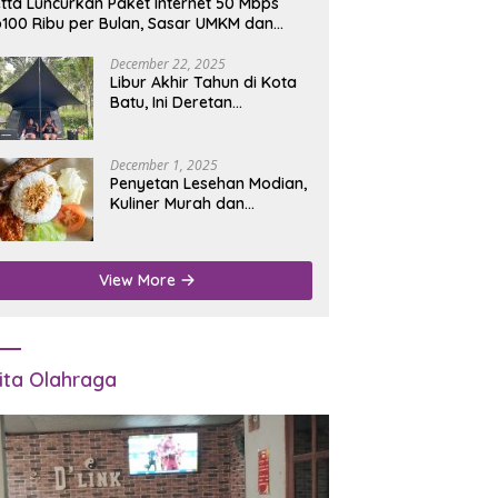
tta Luncurkan Paket Internet 50 Mbps
100 Ribu per Bulan, Sasar UMKM dan
umah Tangga
December 22, 2025
Libur Akhir Tahun di Kota
Batu, Ini Deretan
Campground Favorit untuk
Wisata Alam
December 1, 2025
Penyetan Lesehan Modian,
Kuliner Murah dan
Mengenyangkan di Depan
Kantor Disdukcapil
Nganjuk
View More
ita Olahraga