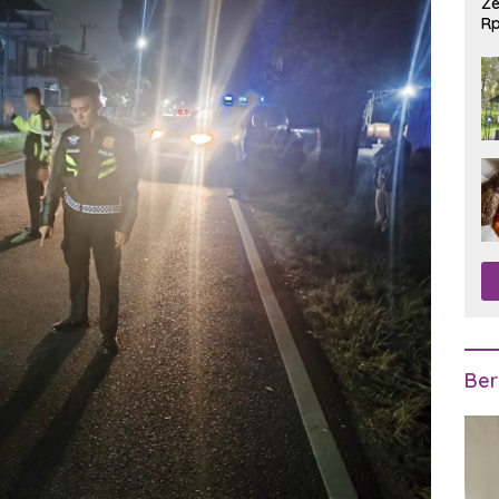
Ze
Rp
R
Ber