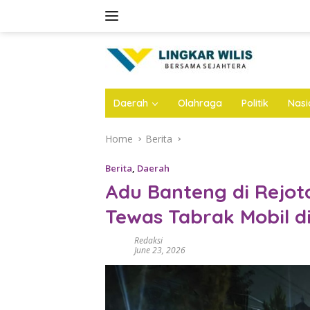
Skip
to
content
Daerah
Olahraga
Politik
Nasi
Home
Berita
Berita
,
Daerah
Adu Banteng di Rejot
Tewas Tabrak Mobil d
Redaksi
June 23, 2026