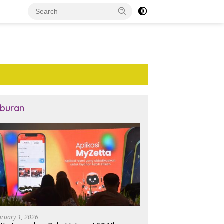
iburan
bruary 1, 2026