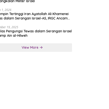
angkalan Militer Israel
 1, 2026
mpin Tertinggi Iran Ayatollah Ali Khamenei
s dalam Serangan Israel-AS, IRGC Ancam
san Tegas
mber 19, 2025
las Pengungsi Tewas dalam Serangan Israel
amp Ain al-Hilweh
View More