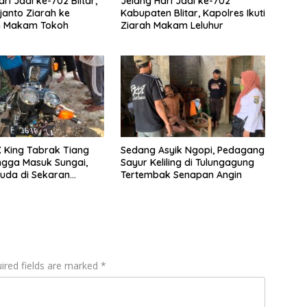
ri Jadi ke-702 Blitar,
Jelang Hari Jadi ke-702
ijanto Ziarah ke
Kabupaten Blitar, Kapolres Ikuti
h Makam Tokoh
Ziarah Makam Leluhur
 King Tabrak Tiang
Sedang Asyik Ngopi, Pedagang
hingga Masuk Sungai,
Sayur Keliling di Tulungagung
uda di Sekaran
Tertembak Senapan Angin
n Tewas
ired fields are marked
*