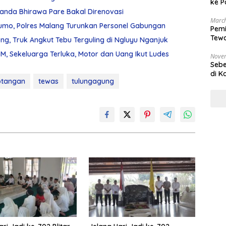
ke P
Chanda Bhirawa Pare Bakal Direnovasi
March
umo, Polres Malang Turunkan Personel Gabungan
Pemi
Tewa
g, Truk Angkut Tebu Terguling di Ngluyu Nganjuk
Bala
, Sekeluarga Terluka, Motor dan Uang Ikut Ludes
Nove
Sebe
di K
otangan
tewas
tulungagung