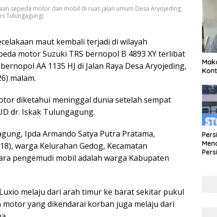
kaan sepeda motor dan mobil di ruas jalan umum Desa Aryojeding,
es Tulungagung)
lakaan maut kembali terjadi di wilayah
da motor Suzuki TRS bernopol B 4893 XY terlibat
Maka
bernopol AA 1135 HJ di Jalan Raya Desa Aryojeding,
Kont
26) malam.
otor diketahui meninggal dunia setelah sempat
UD dr. Iskak Tulungagung.
agung, Ipda Armando Satya Putra Pratama,
Pers
Mena
8), warga Kelurahan Gedog, Kecamatan
Pers
tara pengemudi mobil adalah warga Kabupaten
Lew
Pena
Luxio melaju dari arah timur ke barat sekitar pukul
 motor yang dikendarai korban juga melaju dari
a.