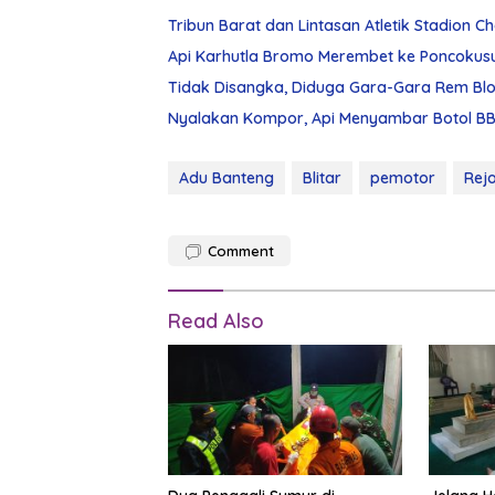
Tribun Barat dan Lintasan Atletik Stadion 
Api Karhutla Bromo Merembet ke Poncokus
Tidak Disangka, Diduga Gara-Gara Rem Blon
Nyalakan Kompor, Api Menyambar Botol BBM
Adu Banteng
Blitar
pemotor
Rej
Comment
Read Also