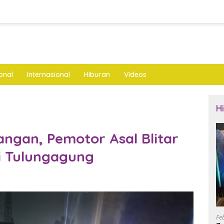
onal
Internasional
Hiburan
Videos
H
angan, Pemotor Asal Blitar
i Tulungagung
Fe