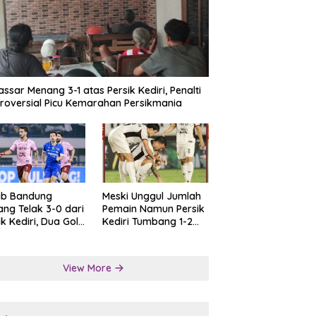
ssar Menang 3-1 atas Persik Kediri, Penalti
roversial Picu Kemarahan Persikmania
ib Bandung
Meski Unggul Jumlah
ng Telak 3-0 dari
Pemain Namun Persik
ik Kediri, Dua Gol
Kediri Tumbang 1-2
at Tendangan
dari Persis Solo
lti
View More