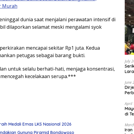
r Murah
inggal dunia saat menjalani perawatan intensif di
il dilaporkan selamat meski mengalami syok
diperkirakan mencapai sekitar Rp1 juta. Kedua
amankan petugas sebagai barang bukti.
July 
Seri
an untuk selalu berhati-hati, menjaga konsentrasi,
Lara
a mencegah kecelakaan serupa.***
Sebu
June 
Dirj
Perb
April
May
di T
raih Medali Emas LKS Nasional 2026
March
Iran
ndakian Gunung Piramid Bondowoso