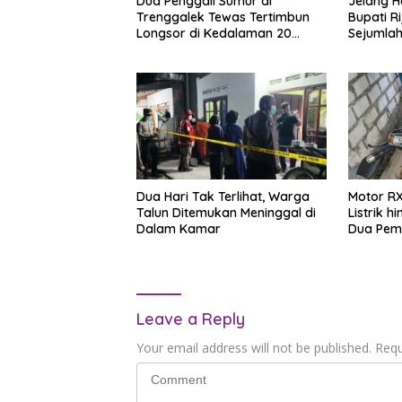
Dua Penggali Sumur di
Jelang Ha
Trenggalek Tewas Tertimbun
Bupati R
Longsor di Kedalaman 20
Sejumla
Meter
Dua Hari Tak Terlihat, Warga
Motor RX
Talun Ditemukan Meninggal di
Listrik 
Dalam Kamar
Dua Pem
Lamonga
Leave a Reply
Your email address will not be published.
Requ