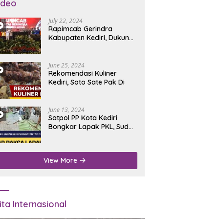
ideo
July 22, 2024
Rapimcab Gerindra
Kabupaten Kediri, Dukung
Dhito Kembali Jadi Bupati
June 25, 2024
Rekomendasi Kuliner
Kediri, Soto Sate Pak Di
June 13, 2024
Satpol PP Kota Kediri
Bongkar Lapak PKL, Sudah
Diperingatkan Tapi Tidak
Digubris
View More
ita Internasional