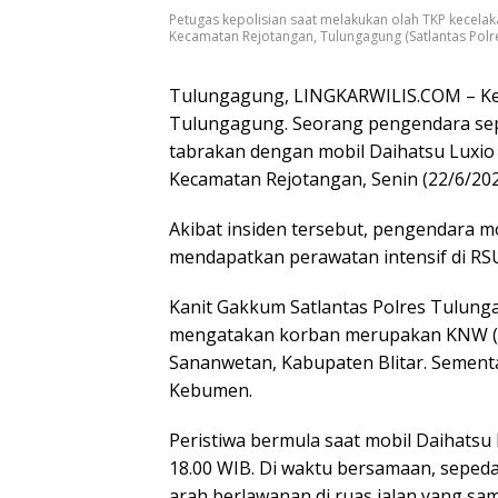
Petugas kepolisian saat melakukan olah TKP kecela
Kecamatan Rejotangan, Tulungagung (Satlantas Polr
Tulungagung, LINGKARWILIS.COM – Kece
Tulungagung. Seorang pengendara sepe
tabrakan dengan mobil Daihatsu Luxio 
Kecamatan Rejotangan, Senin (22/6/20
Akibat insiden tersebut, pengendara m
mendapatkan perawatan intensif di RS
Kanit Gakkum Satlantas Polres Tulung
mengatakan korban merupakan KNW (1
Sananwetan, Kabupaten Blitar. Semen
Kebumen.
Peristiwa bermula saat mobil Daihatsu 
18.00 WIB. Di waktu bersamaan, sepeda
arah berlawanan di ruas jalan yang sam