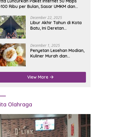
tta Luncurkan Paket Internet 50 Mbps
100 Ribu per Bulan, Sasar UMKM dan
umah Tangga
December 22, 2025
Libur Akhir Tahun di Kota
Batu, Ini Deretan
Campground Favorit untuk
Wisata Alam
December 1, 2025
Penyetan Lesehan Modian,
Kuliner Murah dan
Mengenyangkan di Depan
Kantor Disdukcapil
Nganjuk
View More
ita Olahraga