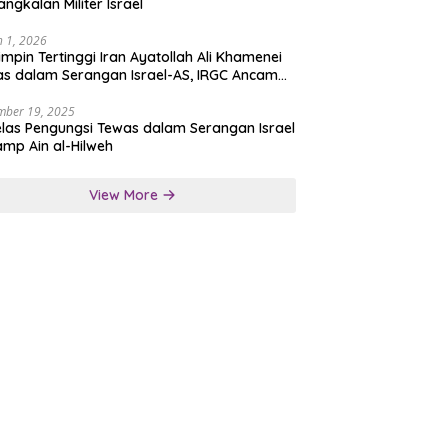
angkalan Militer Israel
 1, 2026
mpin Tertinggi Iran Ayatollah Ali Khamenei
s dalam Serangan Israel-AS, IRGC Ancam
san Tegas
mber 19, 2025
las Pengungsi Tewas dalam Serangan Israel
amp Ain al-Hilweh
View More