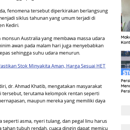
da, fenomena tersebut diperkirakan berlangsung
menjadi siklus tahunan yang umum terjadi di
n Kediri.
Maka
gin monsun Australia yang membawa massa udara
Kont
g minim awan pada malam hari juga menyebabkan
lepas sehingga suhu udara menurun.
Pastikan Stok Minyakita Aman, Harga Sesuai HET
Pers
iri, dr. Ahmad Khatib, mengatakan masyarakat
Mena
Pers
 tersebut, terutama kelompok rentan seperti
Lew
it pernapasan, maupun mereka yang memiliki daya
Pena
 seperti asma, nyeri tulang, dan pegal linu harus
a tahan tubuh rendah, cuaca dingin dapat memicu