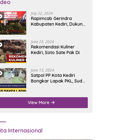
ideo
July 22, 2024
Rapimcab Gerindra
Kabupaten Kediri, Dukung
Dhito Kembali Jadi Bupati
June 25, 2024
Rekomendasi Kuliner
Kediri, Soto Sate Pak Di
June 13, 2024
Satpol PP Kota Kediri
Bongkar Lapak PKL, Sudah
Diperingatkan Tapi Tidak
Digubris
View More
ita Internasional