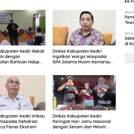
ke P
March
Pemi
Tewa
Bala
Nove
Sebe
di K
abupaten Kediri Bekali
Dinkes Kabupaten Kediri
AN dengan
Ingatkan Warga Waspadai
ilan Bantuan Hidup
ISPA Selama Musim Kemarau
ntuk Penanganan
Panjang
arurat
abupaten Kediri Imbau
Dinkes Kabupaten Kediri
aspadai Dehidrasi
Peringati Hari Jamu Nasional
aca Panas Ekstrem
dengan Senam dan Minum
Jamu Bersama