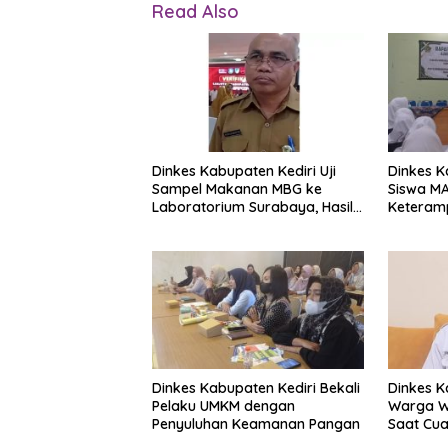
Read Also
Dinkes Kabupaten Kediri Uji
Dinkes K
Sampel Makanan MBG ke
Siswa M
Laboratorium Surabaya, Hasil
Keteramp
Ditunggu Pekan Ini
Dasar u
Gawat D
Dinkes Kabupaten Kediri Bekali
Dinkes K
Pelaku UMKM dengan
Warga W
Penyuluhan Keamanan Pangan
Saat Cu