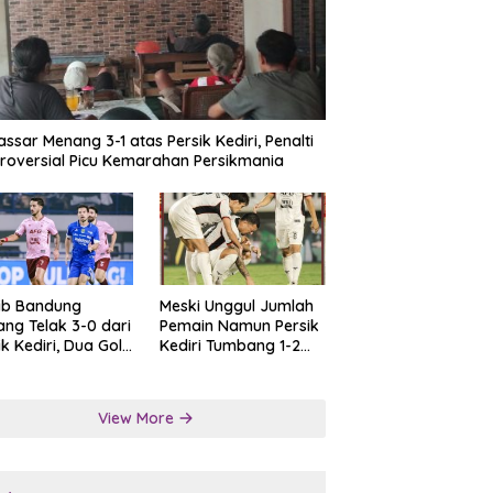
ssar Menang 3-1 atas Persik Kediri, Penalti
roversial Picu Kemarahan Persikmania
ib Bandung
Meski Unggul Jumlah
ng Telak 3-0 dari
Pemain Namun Persik
ik Kediri, Dua Gol
Kediri Tumbang 1-2
at Tendangan
dari Persis Solo
lti
View More