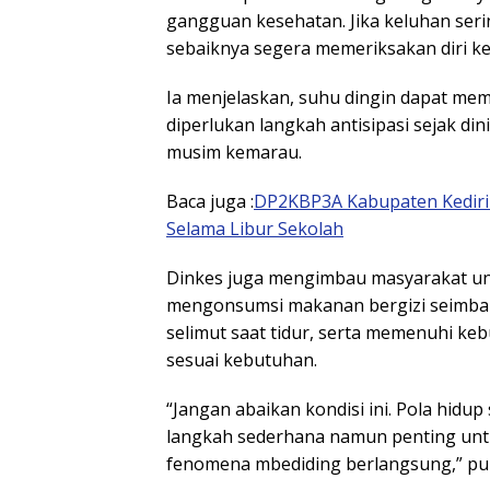
gangguan kesehatan. Jika keluhan seri
sebaiknya segera memeriksakan diri ke 
Ia menjelaskan, suhu dingin dapat me
diperlukan langkah antisipasi sejak din
musim kemarau.
Baca juga :
DP2KBP3A Kabupaten Kediri
Selama Libur Sekolah
Dinkes juga mengimbau masyarakat un
mengonsumsi makanan bergizi seimb
selimut saat tidur, serta memenuhi ke
sesuai kebutuhan.
“Jangan abaikan kondisi ini. Pola hidu
langkah sederhana namun penting un
fenomena mbediding berlangsung,” p