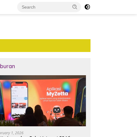
iburan
bruary 1, 2026