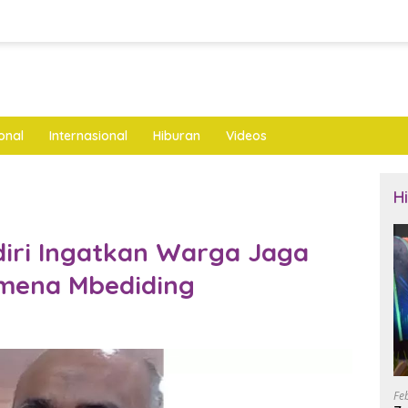
onal
Internasional
Hiburan
Videos
H
iri Ingatkan Warga Jaga
mena Mbediding
Fe