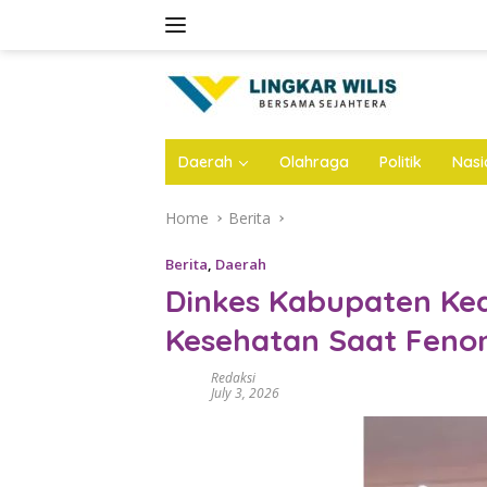
Skip
to
content
Daerah
Olahraga
Politik
Nasi
Home
Berita
Berita
,
Daerah
Dinkes Kabupaten Ked
Kesehatan Saat Feno
Redaksi
July 3, 2026