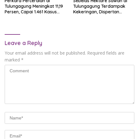
Perkara Perceraian di
Sebelas Hektare Sawah di
Tulungagung Meningkat 11,19
Tulungagung Terdampak
Persen, Capai 1.461 Kasus
Kekeringan, Dispertan
dalam Enam Bulan
Lakukan Pompanisasi
Leave a Reply
Your email address will not be published.
Required fields are
marked
*