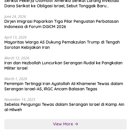
Serikat Pekerja Otomotif Amerika Serikat Larang Investasi
Dana Serikat ke Obligasi Israel, Sebut Tonggak Baru
Solidaritas untuk Palestina
June 24, 2026
Dirjen Imigrasi Paparkan Tiga Pilar Penguatan Perbatasan
Indonesia di Forum DGICM 2026
April 13, 2026
Mayoritas Warga AS Dukung Pemakzulan Trump di Tengah
Sorotan Kebijakan Iran
March 12, 2026
Iran dan Hezbollah Luncurkan Serangan Rudal ke Pangkalan
Militer Israel
March 1, 2026
Pemimpin Tertinggi Iran Ayatollah Ali Khamenei Tewas dalam
Serangan Israel-AS, IRGC Ancam Balasan Tegas
November 19, 2025
Sebelas Pengungsi Tewas dalam Serangan Israel di Kamp Ain
al-Hilweh
View More