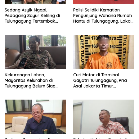
Sedang Asyik Ngopi,
Polisi Selidiki Kematian
Pedagang Sayur Keliling di
Pengunjung Wahana Rumah
Tulungagung Tertembak
Hantu di Tulungagung, Lokasi
Senapan Angin
Ditutup Sementara
Kekurangan Lahan,
Curi Motor di Terminal
Mayoritas Kelurahan di
Gayatri Tulungagung, Pria
Tulungagung Belum Siap
Asal Jakarta Timur
Bangun Gerai KDKMP
Ditangkap di Tawangmangu