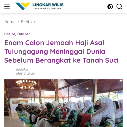
Skip
to
content
Home
Berita
Berita
,
Daerah
Enam Calon Jemaah Haji Asal
Tulungagung Meninggal Dunia
Sebelum Berangkat ke Tanah Suci
Redaksi
May 8, 2026