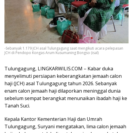
-Sebanyak 1.179 JCH asal Tulungagung saat mengikuti acara pelepasan
JCH di Pendopo Kongas Arum Kusumaning Bongso (isal)
Tulungagung, LINGKARWILIS.COM – Kabar duka
menyelimuti persiapan keberangkatan jemaah calon
haji (JCH) asal Tulungagung tahun 2026. Sebanyak
enam calon jemaah haji dilaporkan meninggal dunia
sebelum sempat berangkat menunaikan ibadah haji ke
Tanah Suci.
Kepala Kantor Kementerian Haji dan Umrah
Tulungagung,
Suryani
mengatakan, lima calon jemaah