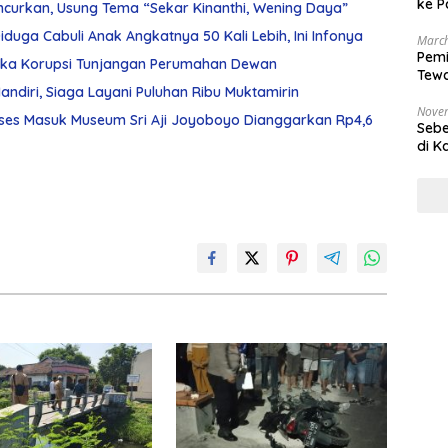
ke P
ncurkan, Usung Tema “Sekar Kinanthi, Wening Daya”
duga Cabuli Anak Angkatnya 50 Kali Lebih, Ini Infonya
March
Pemi
gka Korupsi Tunjangan Perumahan Dewan
Tewa
diri, Siaga Layani Puluhan Ribu Muktamirin
Bala
Nove
ses Masuk Museum Sri Aji Joyoboyo Dianggarkan Rp4,6
Sebe
di K