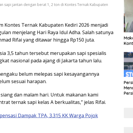
 sapi jantan dengan berat 1, 2 ton di Kontes Ternak Kabupaten
 Kontes Ternak Kabupaten Kediri 2026 menjadi
gulan menjelang Hari Raya Idul Adha. Salah satunya
Maka
hmad Rifai
yang ditawar hingga Rp150 juta.
Kont
sia 3,5 tahun tersebut merupakan sapi spesialis
kat nasional pada ajang di Jakarta tahun lalu.
 mengaku belum melepas sapi kesayangannya
belum sesuai harapan.
Pers
Mena
Pers
 siang dan malam hari. Untuk makanan kami
Lew
at ternak sapi kelas A berkualitas,” jelas Rifai.
Pena
pensasi Dampak TPA, 3.315 KK Warga Pojok