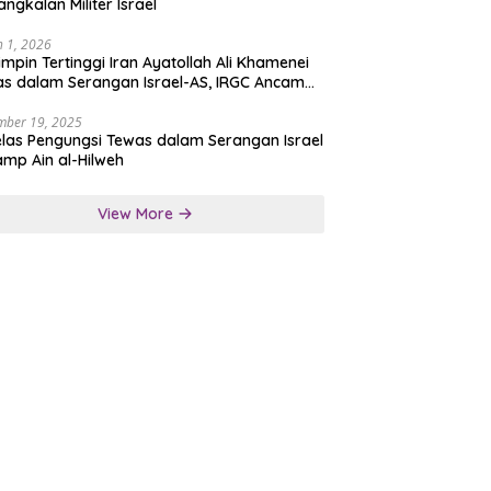
angkalan Militer Israel
 1, 2026
mpin Tertinggi Iran Ayatollah Ali Khamenei
s dalam Serangan Israel-AS, IRGC Ancam
san Tegas
mber 19, 2025
las Pengungsi Tewas dalam Serangan Israel
amp Ain al-Hilweh
View More