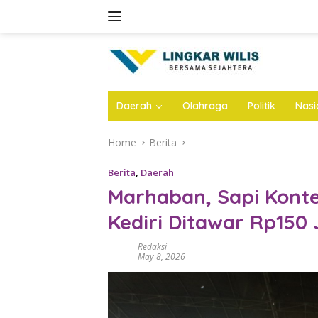
Skip
to
content
Daerah
Olahraga
Politik
Nasi
Home
Berita
Berita
,
Daerah
Marhaban, Sapi Konte
Kediri Ditawar Rp150 
Redaksi
May 8, 2026