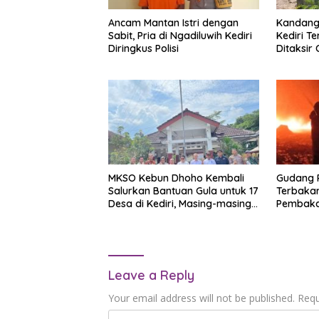
Ancam Mantan Istri dengan
Kandang
Sabit, Pria di Ngadiluwih Kediri
Kediri T
Diringkus Polisi
Ditaksir
MKSO Kebun Dhoho Kembali
Gudang R
Salurkan Bantuan Gula untuk 17
Terbakar
Desa di Kediri, Masing-masing
Pembaka
Terima 2,5 Ton
Kerugian
Leave a Reply
Your email address will not be published.
Requ