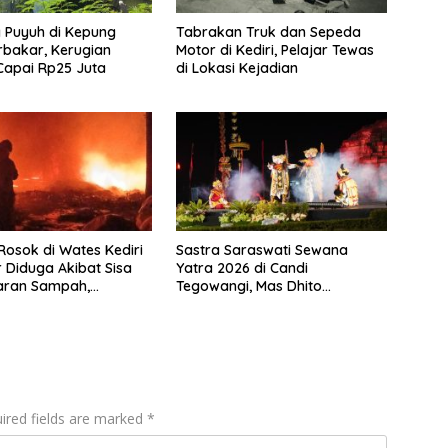
 Puyuh di Kepung
Tabrakan Truk dan Sepeda
erbakar, Kerugian
Motor di Kediri, Pelajar Tewas
 Capai Rp25 Juta
di Lokasi Kejadian
osok di Wates Kediri
Sastra Saraswati Sewana
 Diduga Akibat Sisa
Yatra 2026 di Candi
ran Sampah,
Tegowangi, Mas Dhito
 Capai Rp10 Juta
Tegaskan Budaya Jadi
Jembatan Toleransi
ired fields are marked
*