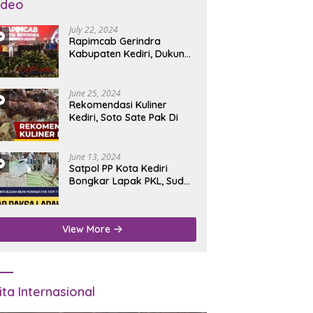
ideo
July 22, 2024
Rapimcab Gerindra
Kabupaten Kediri, Dukung
Dhito Kembali Jadi Bupati
June 25, 2024
Rekomendasi Kuliner
Kediri, Soto Sate Pak Di
June 13, 2024
Satpol PP Kota Kediri
Bongkar Lapak PKL, Sudah
Diperingatkan Tapi Tidak
Digubris
View More
ita Internasional