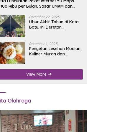
tta Luncurkan Paket Internet 50 Mbps
100 Ribu per Bulan, Sasar UMKM dan
umah Tangga
December 22, 2025
Libur Akhir Tahun di Kota
Batu, Ini Deretan
Campground Favorit untuk
Wisata Alam
December 1, 2025
Penyetan Lesehan Modian,
Kuliner Murah dan
Mengenyangkan di Depan
Kantor Disdukcapil
Nganjuk
View More
ita Olahraga