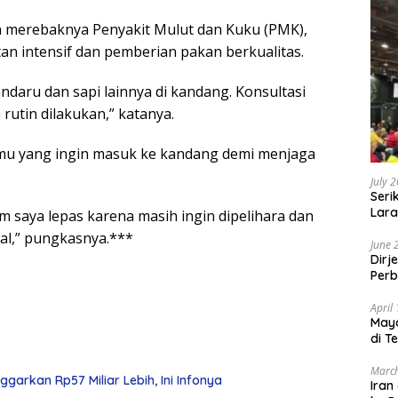
a merebaknya Penyakit Mulut dan Kuku (PMK),
n intensif dan pemberian pakan berkualitas.
aru dan sapi lainnya di kandang. Konsultasi
utin dilakukan,” katanya.
amu yang ingin masuk ke kandang demi menjaga
July 
Seri
Lara
um saya lepas karena masih ingin dipelihara dan
Sebu
nal,” pungkasnya.***
June 
Dirj
Perb
April
May
di T
March
arkan Rp57 Miliar Lebih, Ini Infonya
Iran