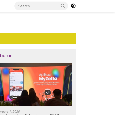
iburan
bruary 1, 2026