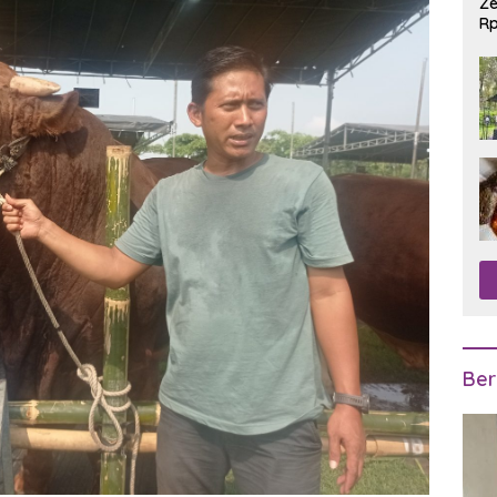
Ze
Rp
R
Ber