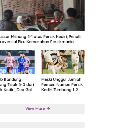
ssar Menang 3-1 atas Persik Kediri, Penalti
roversial Picu Kemarahan Persikmania
ib Bandung
Meski Unggul Jumlah
ng Telak 3-0 dari
Pemain Namun Persik
ik Kediri, Dua Gol
Kediri Tumbang 1-2
at Tendangan
dari Persis Solo
lti
View More