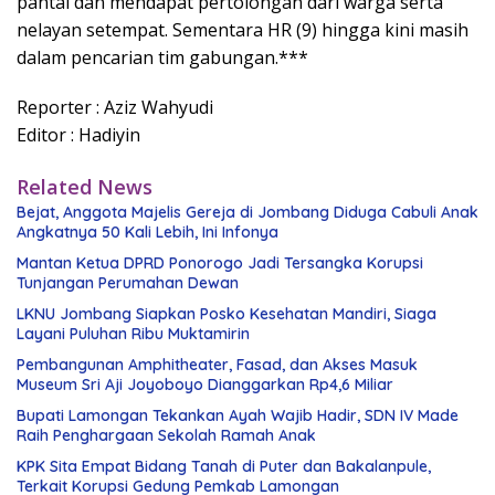
pantai dan mendapat pertolongan dari warga serta
nelayan setempat. Sementara HR (9) hingga kini masih
dalam pencarian tim gabungan.***
Reporter : Aziz Wahyudi
Editor : Hadiyin
Related News
Bejat, Anggota Majelis Gereja di Jombang Diduga Cabuli Anak
Angkatnya 50 Kali Lebih, Ini Infonya
Mantan Ketua DPRD Ponorogo Jadi Tersangka Korupsi
Tunjangan Perumahan Dewan
LKNU Jombang Siapkan Posko Kesehatan Mandiri, Siaga
Layani Puluhan Ribu Muktamirin
Pembangunan Amphitheater, Fasad, dan Akses Masuk
Museum Sri Aji Joyoboyo Dianggarkan Rp4,6 Miliar
Bupati Lamongan Tekankan Ayah Wajib Hadir, SDN IV Made
Raih Penghargaan Sekolah Ramah Anak
KPK Sita Empat Bidang Tanah di Puter dan Bakalanpule,
Terkait Korupsi Gedung Pemkab Lamongan