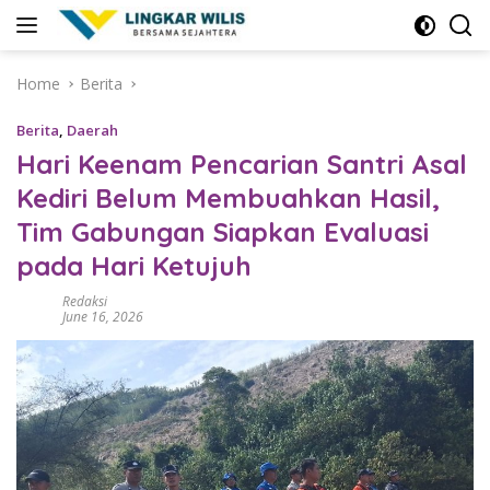
Skip
to
content
Home
Berita
Berita
,
Daerah
Hari Keenam Pencarian Santri Asal
Kediri Belum Membuahkan Hasil,
Tim Gabungan Siapkan Evaluasi
pada Hari Ketujuh
Redaksi
June 16, 2026