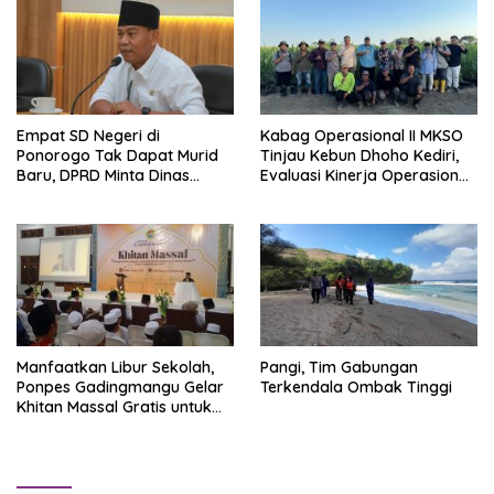
Empat SD Negeri di
Kabag Operasional II MKSO
Ponorogo Tak Dapat Murid
Tinjau Kebun Dhoho Kediri,
Baru, DPRD Minta Dinas
Evaluasi Kinerja Operasional
Pendidikan Lakukan Evaluasi
di Musim Panen Tebu
Manfaatkan Libur Sekolah,
Pangi, Tim Gabungan
Ponpes Gadingmangu Gelar
Terkendala Ombak Tinggi
Khitan Massal Gratis untuk
70 Anak