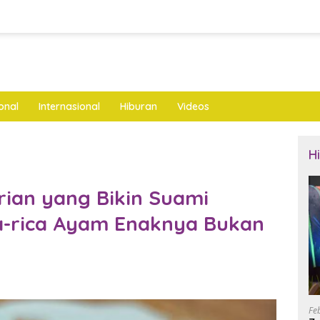
onal
Internasional
Hiburan
Videos
H
ian yang Bikin Suami
a-rica Ayam Enaknya Bukan
Fe