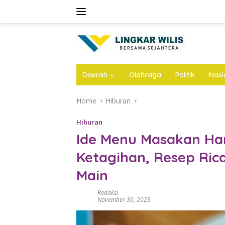
Skip
to
content
Daerah
Olahraga
Politik
Nasi
Home
Hiburan
Hiburan
Ide Menu Masakan Har
Ketagihan, Resep Ric
Main
Redaksi
November 30, 2023