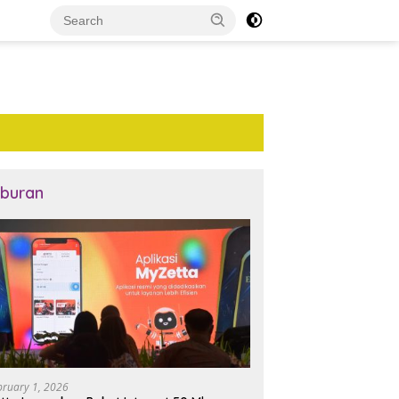
iburan
bruary 1, 2026