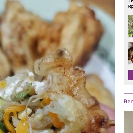
Ze
Rp
R
Ber