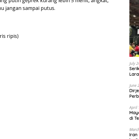
ng putih geprek kurang lebih 5 menit, angkat,
hu jangan sampai putus.
is ripis)
July 
Seri
Lara
Sebu
June 
Dirj
Perb
April
May
di T
March
Iran