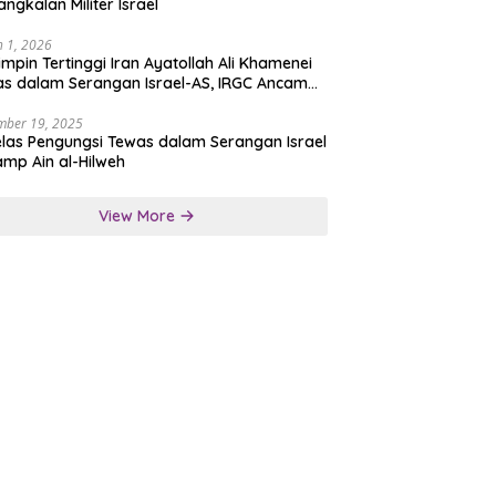
angkalan Militer Israel
 1, 2026
mpin Tertinggi Iran Ayatollah Ali Khamenei
s dalam Serangan Israel-AS, IRGC Ancam
san Tegas
mber 19, 2025
las Pengungsi Tewas dalam Serangan Israel
amp Ain al-Hilweh
View More