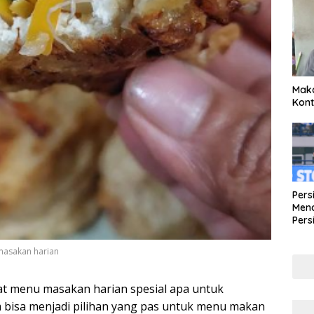
Maka
Kont
Pers
Mena
Pers
Lew
Pena
 masakan harian
t menu masakan harian spesial apa untuk
am bisa menjadi pilihan yang pas untuk menu makan