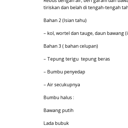
Rebus dengan air, beri garam dan bawa
tiriskan dan belah di tengah-tengah ta
Bahan 2 (Isian tahu)
– kol, wortel dan tauge, daun bawang (ir
Bahan 3 ( bahan celupan)
– Tepung terigu tepung beras
– Bumbu penyedap
– Air secukupnya
Bumbu halus :
Bawang putih
Lada bubuk