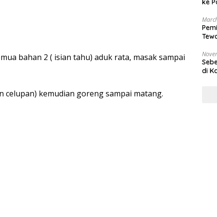
ke P
March
Pemi
Tewa
Bala
Nove
ua bahan 2 ( isian tahu) aduk rata, masak sampai
Sebe
di K
n celupan) kemudian goreng sampai matang.