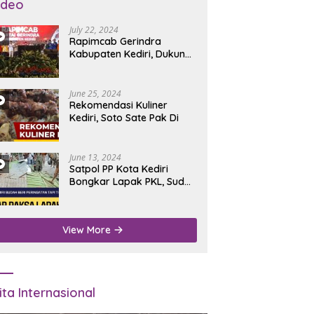
ideo
July 22, 2024
Rapimcab Gerindra
Kabupaten Kediri, Dukung
Dhito Kembali Jadi Bupati
June 25, 2024
Rekomendasi Kuliner
Kediri, Soto Sate Pak Di
June 13, 2024
Satpol PP Kota Kediri
Bongkar Lapak PKL, Sudah
Diperingatkan Tapi Tidak
Digubris
View More
ita Internasional