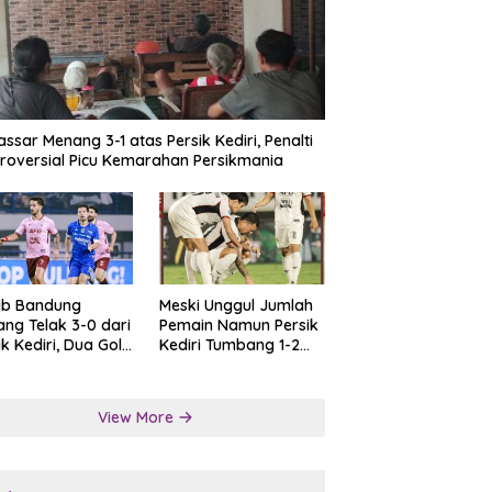
ssar Menang 3-1 atas Persik Kediri, Penalti
roversial Picu Kemarahan Persikmania
ib Bandung
Meski Unggul Jumlah
ng Telak 3-0 dari
Pemain Namun Persik
ik Kediri, Dua Gol
Kediri Tumbang 1-2
at Tendangan
dari Persis Solo
lti
View More