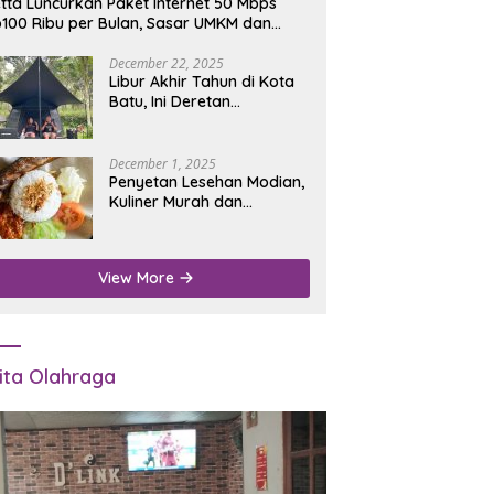
tta Luncurkan Paket Internet 50 Mbps
100 Ribu per Bulan, Sasar UMKM dan
umah Tangga
December 22, 2025
Libur Akhir Tahun di Kota
Batu, Ini Deretan
Campground Favorit untuk
Wisata Alam
December 1, 2025
Penyetan Lesehan Modian,
Kuliner Murah dan
Mengenyangkan di Depan
Kantor Disdukcapil
Nganjuk
View More
ita Olahraga