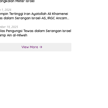
angkalan Militer Israel
 1, 2026
mpin Tertinggi Iran Ayatollah Ali Khamenei
s dalam Serangan Israel-AS, IRGC Ancam
san Tegas
mber 19, 2025
las Pengungsi Tewas dalam Serangan Israel
amp Ain al-Hilweh
View More