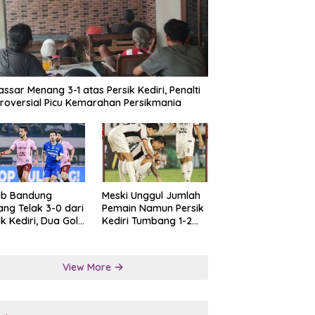
ssar Menang 3-1 atas Persik Kediri, Penalti
roversial Picu Kemarahan Persikmania
ib Bandung
Meski Unggul Jumlah
ng Telak 3-0 dari
Pemain Namun Persik
ik Kediri, Dua Gol
Kediri Tumbang 1-2
at Tendangan
dari Persis Solo
lti
View More