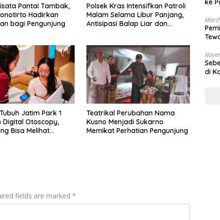
ke P
Wisata Pantai Tambak,
Polsek Kras Intensifkan Patroli
onotirto Hadirkan
Malam Selama Libur Panjang,
March
an bagi Pengunjung
Antisipasi Balap Liar dan
Pemi
Konvoi Pelajar
Tewa
Bala
Nove
Sebe
di K
ubuh Jatim Park 1
Teatrikal Perubahan Nama
 Digital Otoscopy,
Kusno Menjadi Sukarno
ng Bisa Melihat
Memikat Perhatian Pengunjung
Telinga Secara Real
ired fields are marked
*