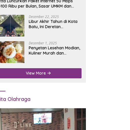
tta Luncurkan Paket Internet 50 Mbps
100 Ribu per Bulan, Sasar UMKM dan
umah Tangga
December 22, 2025
Libur Akhir Tahun di Kota
Batu, Ini Deretan
Campground Favorit untuk
Wisata Alam
December 1, 2025
Penyetan Lesehan Modian,
Kuliner Murah dan
Mengenyangkan di Depan
Kantor Disdukcapil
Nganjuk
View More
ita Olahraga