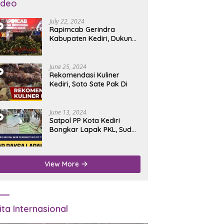
ideo
July 22, 2024
Rapimcab Gerindra
Kabupaten Kediri, Dukung
Dhito Kembali Jadi Bupati
June 25, 2024
Rekomendasi Kuliner
Kediri, Soto Sate Pak Di
June 13, 2024
Satpol PP Kota Kediri
Bongkar Lapak PKL, Sudah
Diperingatkan Tapi Tidak
Digubris
View More
ita Internasional