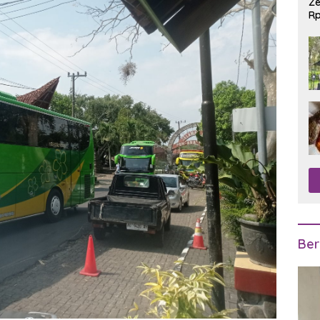
Ze
Rp
R
Ber