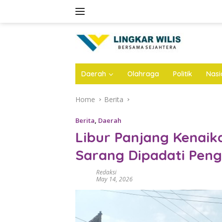
Skip
to
content
Daerah
Olahraga
Politik
Nasi
Home
Berita
Berita
,
Daerah
Libur Panjang Kenaika
Sarang Dipadati Pen
Redaksi
May 14, 2026