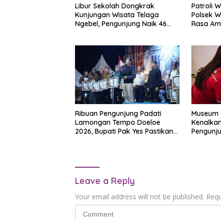
Libur Sekolah Dongkrak
Patroli 
Kunjungan Wisata Telaga
Polsek W
Ngebel, Pengunjung Naik 46
Rasa Am
Persen
Ribuan Pengunjung Padati
Museum T
Lamongan Tempo Doeloe
Kenalkan
2026, Bupati Pak Yes Pastikan
Pengunju
Event Berlanjut Tahun Depan
Kondisi 
Time
Leave a Reply
Your email address will not be published.
Requ