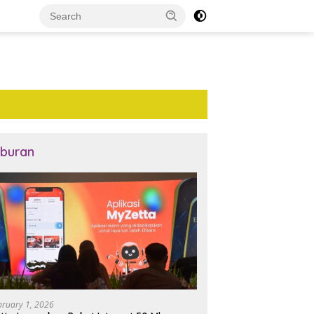
iburan
bruary 1, 2026