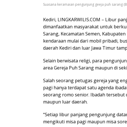
Suasana keramaian pengunjung geeja puh sarang (Ba
Kediri, LINGKARWILIS.COM – Libur panj
dimanfaatkan masyarakat untuk berkun
Sarang, Kecamatan Semen, Kabupaten Ke
kendaraan mulai dari mobil pribadi, b
daerah Kediri dan luar Jawa Timur tam
Selain berwisata religi, para pengunju
area Gereja Puh Sarang maupun di sek
Salah seorang petugas gereja yang e
pagi hanya terdapat satu agenda ibada
seorang romo senior. Ibadah tersebut di
maupun luar daerah.
“Setiap libur panjang pengunjung data
mengikuti misa pagi maupun misa sore.