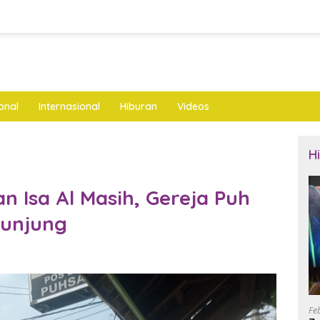
onal
Internasional
Hiburan
Videos
H
n Isa Al Masih, Gereja Puh
gunjung
Fe