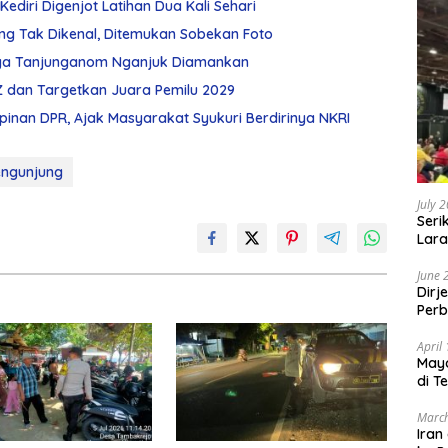
ediri Digenjot Latihan Dua Kali Sehari
ng Tak Dikenal, Ditemukan Sobekan Foto
arga Tanjunganom Nganjuk Diamankan
Z dan Targetkan Juara Pemilu 2029
mpinan DPR, Ajak Masyarakat Syukuri Berdirinya NKRI
ngunjung
July 
Seri
Lara
Sebu
June 
Dirj
Perb
April
May
di T
March
Iran