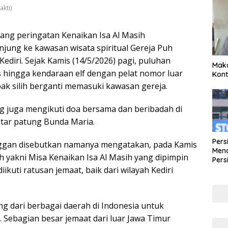
kti)
ang peringatan Kenaikan Isa Al Masih
jung ke kawasan wisata spiritual Gereja Puh
diri. Sejak Kamis (14/5/2026) pagi, puluhan
Maka
us hingga kendaraan elf dengan pelat nomor luar
Kont
pak silih berganti memasuki kawasan gereja.
ng juga mengikuti doa bersama dan beribadah di
itar patung Bunda Maria.
Pers
nggan disebutkan namanya mengatakan, pada Kamis
Mena
h yakni Misa Kenaikan Isa Al Masih yang dipimpin
Pers
ikuti ratusan jemaat, baik dari wilayah Kediri
Lew
Pena
ng dari berbagai daerah di Indonesia untuk
 Sebagian besar jemaat dari luar Jawa Timur