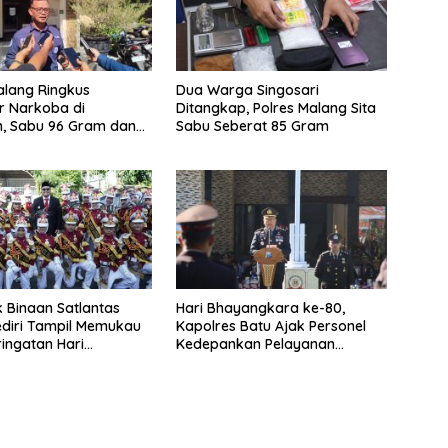
alang Ringkus
Dua Warga Singosari
r Narkoba di
Ditangkap, Polres Malang Sita
n, Sabu 96 Gram dan
Sabu Seberat 85 Gram
1 Gram Disita
lik Binaan Satlantas
Hari Bhayangkara ke-80,
ediri Tampil Memukau
Kapolres Batu Ajak Personel
ingatan Hari
Kedepankan Pelayanan
kara ke-80
Humanis dan Jaga
Kepercayaan Masyarakat