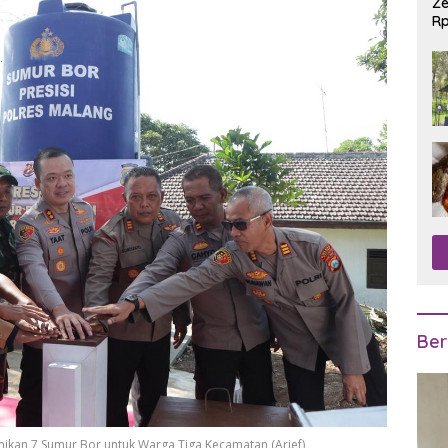
Ze
Rp
R
Ber
ikan 7 Sumur Bor untuk Warga Tiga Kecamatan (Arief)