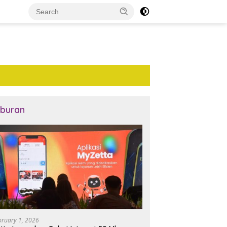
iburan
bruary 1, 2026