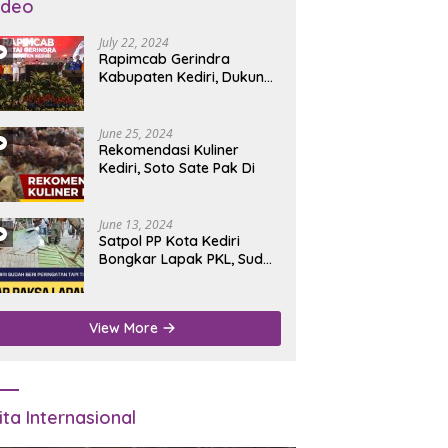
ideo
July 22, 2024
Rapimcab Gerindra
Kabupaten Kediri, Dukung
Dhito Kembali Jadi Bupati
June 25, 2024
Rekomendasi Kuliner
Kediri, Soto Sate Pak Di
June 13, 2024
Satpol PP Kota Kediri
Bongkar Lapak PKL, Sudah
Diperingatkan Tapi Tidak
Digubris
View More
ita Internasional