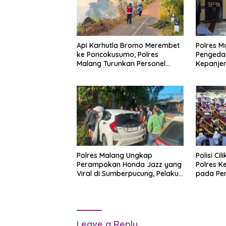
Api Karhutla Bromo Merembet
Polres M
ke Poncokusumo, Polres
Pengeda
Malang Turunkan Personel
Kepanje
Gabungan
Ganja 13
Polres Malang Ungkap
Polisi Ci
Perampokan Honda Jazz yang
Polres K
Viral di Sumberpucung, Pelaku
pada Per
Ditangkap Saat Akan Jual
Bhayang
Mobil Curian
Leave a Reply