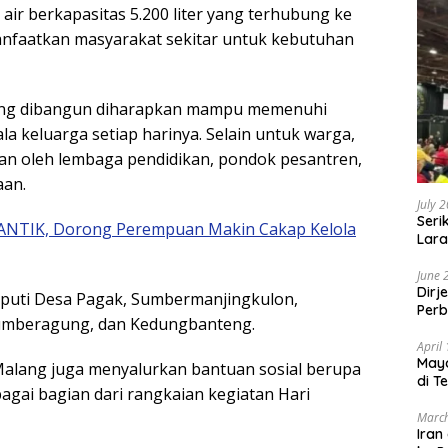
 air berkapasitas 5.200 liter yang terhubung ke
manfaatkan masyarakat sekitar untuk kebutuhan
 yang dibangun diharapkan mampu memenuhi
la keluarga setiap harinya. Selain untuk warga,
kan oleh lembaga pendidikan, pondok pesantren,
aan.
July 
Seri
ICANTIK, Dorong Perempuan Makin Cakap Kelola
Lara
Sebu
June 
Dirj
iputi Desa Pagak, Sumbermanjingkulon,
Perb
umberagung, dan Kedungbanteng.
April
May
Malang juga menyalurkan bantuan sosial berupa
di T
gai bagian dari rangkaian kegiatan Hari
March
Iran