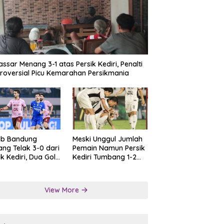
ssar Menang 3-1 atas Persik Kediri, Penalti
roversial Picu Kemarahan Persikmania
ib Bandung
Meski Unggul Jumlah
ng Telak 3-0 dari
Pemain Namun Persik
ik Kediri, Dua Gol
Kediri Tumbang 1-2
at Tendangan
dari Persis Solo
lti
View More