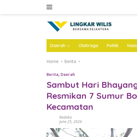
Skip
to
content
Daerah
Olahraga
Politik
Nasi
Home
Berita
Berita
,
Daerah
Sambut Hari Bhayangk
Resmikan 7 Sumur Bo
Kecamatan
Redaksi
June 25, 2026