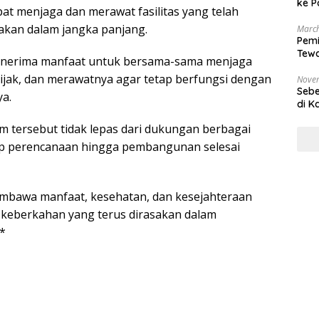
ke P
t menjaga dan merawat fasilitas yang telah
akan dalam jangka panjang.
March
Pemi
Tewa
enerima manfaat untuk bersama-sama menjaga
Bala
bijak, dan merawatnya agar tetap berfungsi dengan
Nove
Sebe
ya.
di K
 tersebut tidak lepas dari dukungan berbagai
ap perencanaan hingga pembangunan selesai
mbawa manfaat, kesehatan, dan kesejahteraan
 keberkahan yang terus dirasakan dalam
*