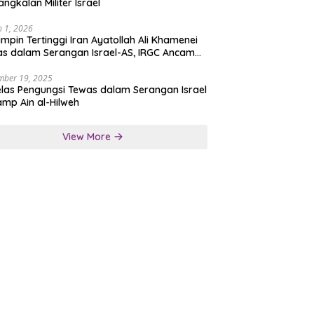
angkalan Militer Israel
 1, 2026
mpin Tertinggi Iran Ayatollah Ali Khamenei
s dalam Serangan Israel-AS, IRGC Ancam
san Tegas
mber 19, 2025
las Pengungsi Tewas dalam Serangan Israel
amp Ain al-Hilweh
View More