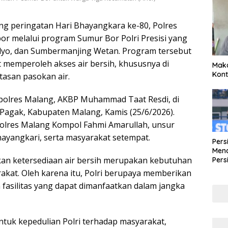
g peringatan Hari Bhayangkara ke-80, Polres
or melalui program Sumur Bor Polri Presisi yang
lyo, dan Sumbermanjing Wetan. Program tersebut
memperoleh akses air bersih, khususnya di
Maka
Kont
tasan pasokan air.
polres Malang, AKBP Muhammad Taat Resdi, di
Pagak, Kabupaten Malang, Kamis (25/6/2026).
polres Malang Kompol Fahmi Amarullah, unsur
ayangkari, serta masyarakat setempat.
Pers
Mena
n ketersediaan air bersih merupakan kebutuhan
Pers
Lew
akat. Oleh karena itu, Polri berupaya memberikan
Pena
fasilitas yang dapat dimanfaatkan dalam jangka
tuk kepedulian Polri terhadap masyarakat,