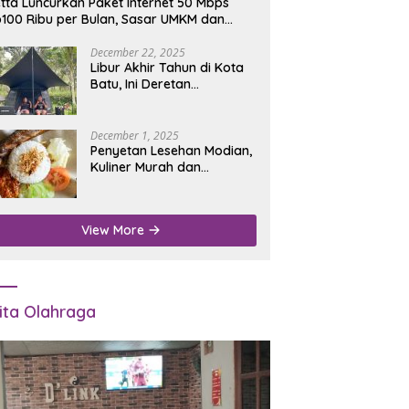
tta Luncurkan Paket Internet 50 Mbps
100 Ribu per Bulan, Sasar UMKM dan
umah Tangga
December 22, 2025
Libur Akhir Tahun di Kota
Batu, Ini Deretan
Campground Favorit untuk
Wisata Alam
December 1, 2025
Penyetan Lesehan Modian,
Kuliner Murah dan
Mengenyangkan di Depan
Kantor Disdukcapil
Nganjuk
View More
ita Olahraga