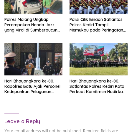
Polres Malang Ungkap
Polisi Cilik Binaan Satlantas
Perampokan Honda Jazz
Polres Kediri Tampil
yang Viral di Sumberpucung,
Memukau pada Peringatan
Pelaku Ditangkap Saat Akan
Hari Bhayangkara ke-80
Jual Mobil Curian
Hari Bhayangkara ke-80,
Hari Bhayangkara ke-80,
Kapolres Batu Ajak Personel
Satlantas Polres Kediri Kota
Kedepankan Pelayanan
Perkuat Komitmen Hadirkan
Humanis dan Jaga
Layanan Presisi dan Lalu
Kepercayaan Masyarakat
Lintas yang Lebih Tertib
Leave a Reply
Your email address will not be published.
Required fields are