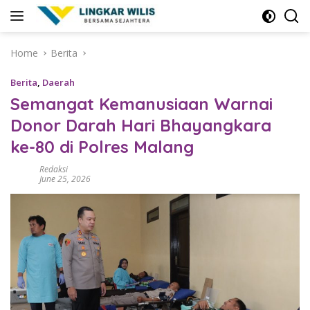
Skip
to
content
Home
Berita
Berita
,
Daerah
Semangat Kemanusiaan Warnai
Donor Darah Hari Bhayangkara
ke-80 di Polres Malang
Redaksi
June 25, 2026