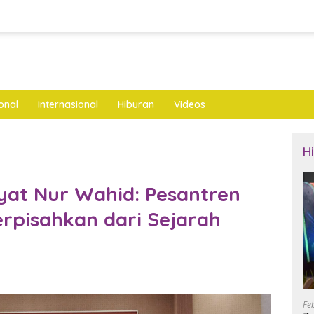
onal
Internasional
Hiburan
Videos
H
yat Nur Wahid: Pesantren
erpisahkan dari Sejarah
Fe