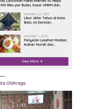
tta Luncurkan Paket Internet 50 Mbps
100 Ribu per Bulan, Sasar UMKM dan
umah Tangga
December 22, 2025
Libur Akhir Tahun di Kota
Batu, Ini Deretan
Campground Favorit untuk
Wisata Alam
December 1, 2025
Penyetan Lesehan Modian,
Kuliner Murah dan
Mengenyangkan di Depan
Kantor Disdukcapil
Nganjuk
View More
ita Olahraga