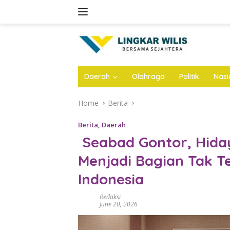
Skip
to
content
Daerah
Olahraga
Politik
Nasi
Home
Berita
Berita
,
Daerah
Seabad Gontor, Hida
Menjadi Bagian Tak T
Indonesia
Redaksi
June 20, 2026