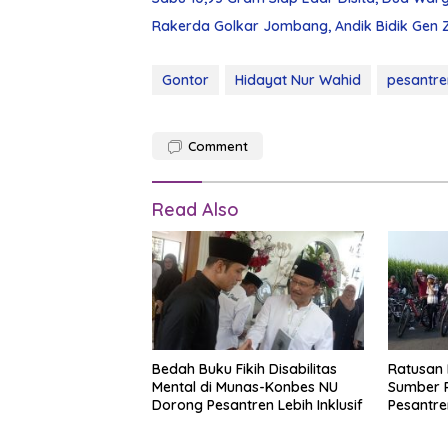
Rakerda Golkar Jombang, Andik Bidik Gen 
Gontor
Hidayat Nur Wahid
pesantre
Comment
Read Also
Bedah Buku Fikih Disabilitas
Ratusan 
Mental di Munas-Konbes NU
Sumber 
Dorong Pesantren Lebih Inklusif
Pesantr
Gowes “S
Ini Infon