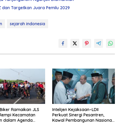
Z dan Targetkan Juara Pemilu 2029
n
sejarah indonesia
Biker Ramaikan JLS
Intelijen Kejaksaan–LDII
Rempi Kecamatan
Perkuat Sinergi Pesantren,
en dalam Agenda
Kawal Pembangunan Nasional
unday Morning Line”,
di Munas X 2026
ya