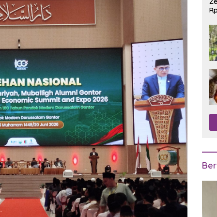
Ze
Rp
R
Ber