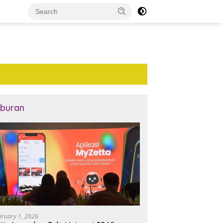
iburan
bruary 1, 2026