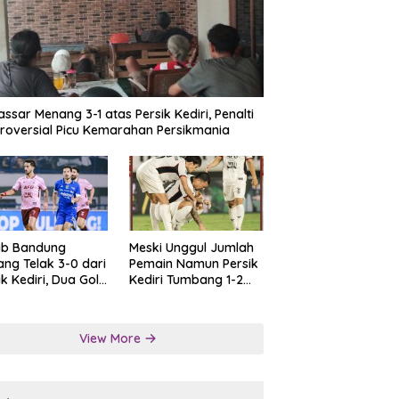
ssar Menang 3-1 atas Persik Kediri, Penalti
roversial Picu Kemarahan Persikmania
ib Bandung
Meski Unggul Jumlah
ng Telak 3-0 dari
Pemain Namun Persik
ik Kediri, Dua Gol
Kediri Tumbang 1-2
at Tendangan
dari Persis Solo
lti
View More