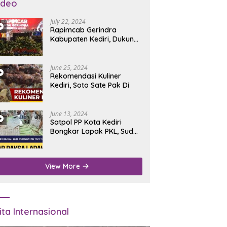
ideo
July 22, 2024
Rapimcab Gerindra
Kabupaten Kediri, Dukung
Dhito Kembali Jadi Bupati
June 25, 2024
Rekomendasi Kuliner
Kediri, Soto Sate Pak Di
June 13, 2024
Satpol PP Kota Kediri
Bongkar Lapak PKL, Sudah
Diperingatkan Tapi Tidak
Digubris
View More
ita Internasional