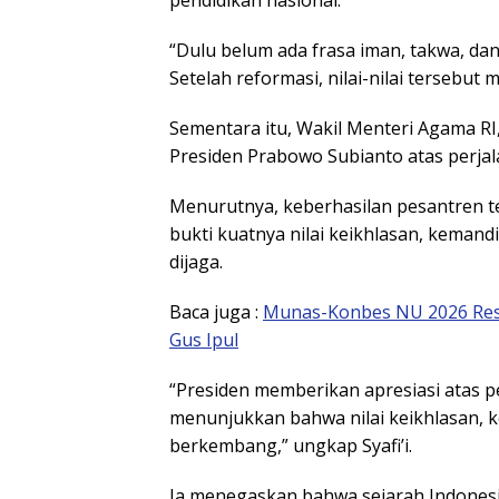
pendidikan nasional.
“Dulu belum ada frasa iman, takwa, d
Setelah reformasi, nilai-nilai tersebut 
Sementara itu, Wakil Menteri Agama R
Presiden Prabowo Subianto atas perja
Menurutnya, keberhasilan pesantren t
bukti kuatnya nilai keikhlasan, keman
dijaga.
Baca juga :
Munas-Konbes NU 2026 Resmi
Gus Ipul
“Presiden memberikan apresiasi atas p
menunjukkan bahwa nilai keikhlasan, 
berkembang,” ungkap Syafi’i.
Ia menegaskan bahwa sejarah Indonesia