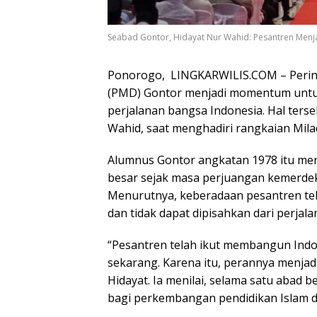
Seabad Gontor, Hidayat Nur Wahid: Pesantren Menja
Ponorogo, LINGKARWILIS.COM – Perin
(PMD) Gontor menjadi momentum untu
perjalanan bangsa Indonesia. Hal ters
Wahid, saat menghadiri rangkaian Mila
Alumnus Gontor angkatan 1978 itu men
besar sejak masa perjuangan kemerdek
Menurutnya, keberadaan pesantren tel
dan tidak dapat dipisahkan dari perjala
“Pesantren telah ikut membangun Ind
sekarang. Karena itu, perannya menjad
Hidayat. Ia menilai, selama satu abad 
bagi perkembangan pendidikan Islam di