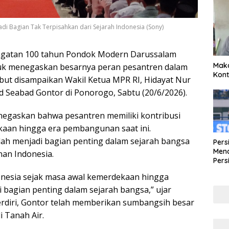
di Bagian Tak Terpisahkan dari Sejarah Indonesia (Sony)
gatan 100 tahun Pondok Modern Darussalam
Maka
k menegaskan besarnya peran pesantren dalam
Kont
ebut disampaikan Wakil Ketua MPR RI, Hidayat Nur
d Seabad Gontor di Ponorogo, Sabtu (20/6/2026).
egaskan bahwa pesantren memiliki kontribusi
aan hingga era pembangunan saat ini.
ah menjadi bagian penting dalam sejarah bangsa
Pers
Mena
nan Indonesia.
Pers
Lew
onesia sejak masa awal kemerdekaan hingga
Pena
i bagian penting dalam sejarah bangsa,” ujar
berdiri, Gontor telah memberikan sumbangsih besar
 Tanah Air.