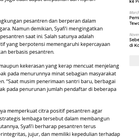
ke P
March
Pemi
lingkungan pesantren dan berperan dalam
Tewa
ra. Namun demikian, Syafi’i mengingatkan
Bala
Nove
esantren saat ini. Salah satunya adalah
Sebe
tif yang berpotensi memengaruhi kepercayaan
di K
an berbasis pesantren.
 maupun kekerasan yang kerap mencuat menjelang
pak pada menurunnya minat sebagian masyarakat
n. “Saat musim penerimaan santri baru, berbagai
pak pada penurunan jumlah pendaftar di beberapa
ya memperkuat citra positif pesantren agar
strategis lembaga tersebut dalam membangun
tannya, Syafi’i berharap pesantren terus
ntegritas, jujur, dan memiliki kepedulian terhadap