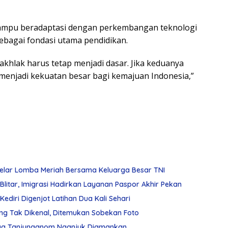
g mampu beradaptasi dengan perkembangan teknologi
sebagai fondasi utama pendidikan.
akhlak harus tetap menjadi dasar. Jika keduanya
 menjadi kekuatan besar bagi kemajuan Indonesia,”
Gelar Lomba Meriah Bersama Keluarga Besar TNI
Blitar, Imigrasi Hadirkan Layanan Paspor Akhir Pekan
ediri Digenjot Latihan Dua Kali Sehari
ng Tak Dikenal, Ditemukan Sobekan Foto
arga Tanjunganom Nganjuk Diamankan