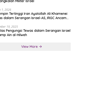
angkalan Militer Israel
 1, 2026
mpin Tertinggi Iran Ayatollah Ali Khamenei
s dalam Serangan Israel-AS, IRGC Ancam
san Tegas
mber 19, 2025
las Pengungsi Tewas dalam Serangan Israel
amp Ain al-Hilweh
View More