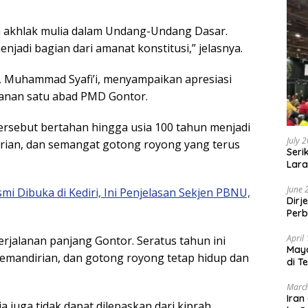
an akhlak mulia dalam Undang-Undang Dasar.
menjadi bagian dari amanat konstitusi,” jelasnya.
I, Muhammad Syafi’i, menyampaikan apresiasi
lanan satu abad PMD Gontor.
ersebut bertahan hingga usia 100 tahun menjadi
July 
dirian, dan semangat gotong royong yang terus
Seri
Lara
Sebu
June 
 Dibuka di Kediri, Ini Penjelasan Sekjen PBNU,
Dirj
Perb
April
erjalanan panjang Gontor. Seratus tahun ini
May
kemandirian, dan gotong royong tetap hidup dan
di T
March
Iran
 juga tidak dapat dilepaskan dari kiprah