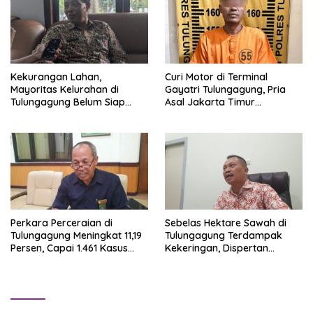
Kekurangan Lahan,
Curi Motor di Terminal
Mayoritas Kelurahan di
Gayatri Tulungagung, Pria
Tulungagung Belum Siap
Asal Jakarta Timur
Bangun Gerai KDKMP
Ditangkap di Tawangmangu
Perkara Perceraian di
Sebelas Hektare Sawah di
Tulungagung Meningkat 11,19
Tulungagung Terdampak
Persen, Capai 1.461 Kasus
Kekeringan, Dispertan
dalam Enam Bulan
Lakukan Pompanisasi