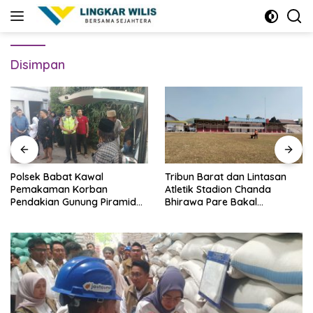
Skip
to
content
Disimpan
Polsek Babat Kawal
Tribun Barat dan Lintasan
Pemakaman Korban
Atletik Stadion Chanda
Pendakian Gunung Piramid
Bhirawa Pare Bakal
Bondowoso
Direnovasi