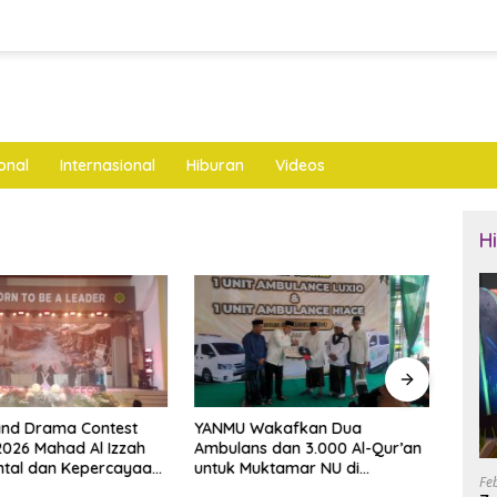
onal
Internasional
Hiburan
Videos
H
and Drama Contest
YANMU Wakafkan Dua
Cipt
 2026 Mahad Al Izzah
Ambulans dan 3.000 Al-Qur’an
Pols
ntal dan Kepercayaan
untuk Muktamar NU di
Kade
Fe
i
Tambakberas
Juma