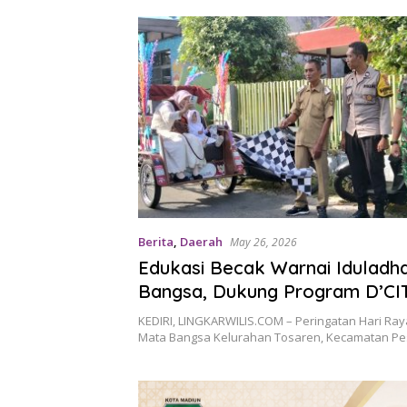
Berita
,
Daerah
May 26, 2026
Edukasi Becak Warnai Iduladh
Bangsa, Dukung Program D’CI
Kota Kediri
KEDIRI, LINGKARWILIS.COM – Peringatan Hari Ray
Mata Bangsa Kelurahan Tosaren, Kecamatan Pe