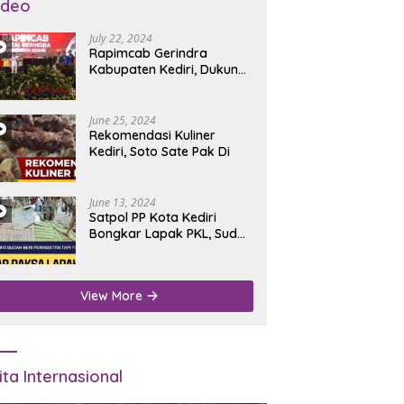
ideo
July 22, 2024
Rapimcab Gerindra
Kabupaten Kediri, Dukung
Dhito Kembali Jadi Bupati
June 25, 2024
Rekomendasi Kuliner
Kediri, Soto Sate Pak Di
June 13, 2024
Satpol PP Kota Kediri
Bongkar Lapak PKL, Sudah
Diperingatkan Tapi Tidak
Digubris
View More
ita Internasional