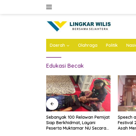
Skip
to
content
Daerah
Olahraga
Politik
Nasi
Edukasi Becak
rogo Sita Rp748
Sebanyak 100 Relawan Pemijat
Speech 
Kasus Korupsi
Siap Berkhidmat, Layani
Festival
DPRD
Peserta Muktamar NU Secara
Asah Me
Gratis
Diri Santr