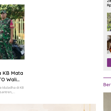
Ze
Rp
R
a KB Mata
TO Wali
Ber
a Iduladha di KB
santren,…