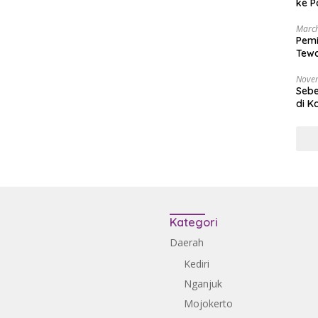
ke P
March
Pemi
Tewa
Bala
Nove
Sebe
di K
Kategori
Daerah
Kediri
Nganjuk
Mojokerto