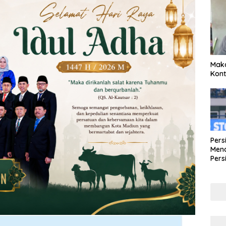
Maka
Kont
Pers
Mena
Pers
Lew
Pena