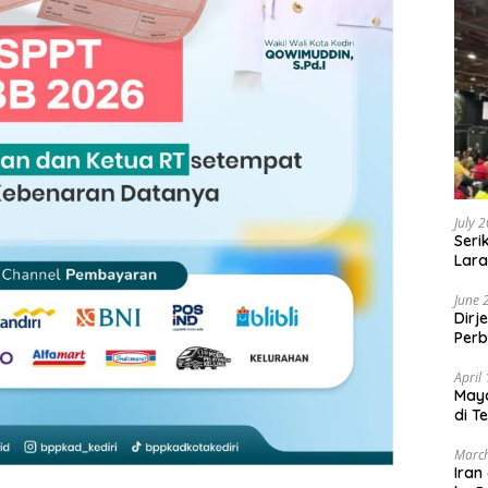
July 
Seri
Lara
Sebu
June 
Dirj
Perb
April
May
di T
March
Iran