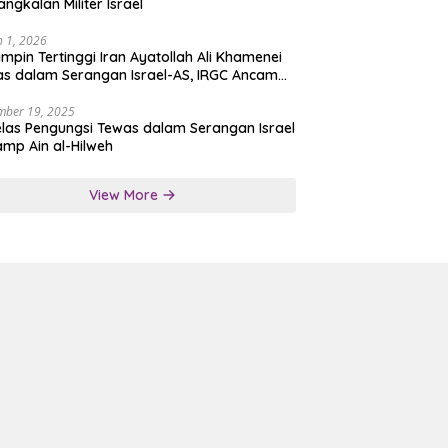
angkalan Militer Israel
 1, 2026
mpin Tertinggi Iran Ayatollah Ali Khamenei
s dalam Serangan Israel-AS, IRGC Ancam
san Tegas
mber 19, 2025
las Pengungsi Tewas dalam Serangan Israel
amp Ain al-Hilweh
View More