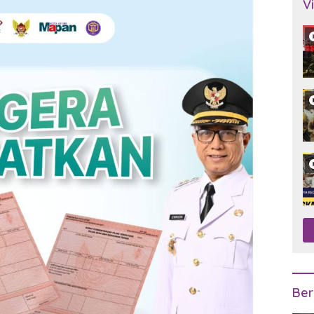
V
Ber