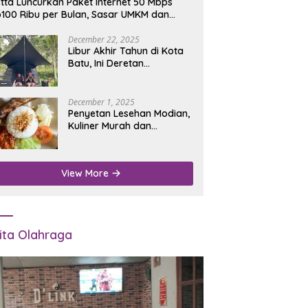
tta Luncurkan Paket Internet 50 Mbps
100 Ribu per Bulan, Sasar UMKM dan
umah Tangga
December 22, 2025
Libur Akhir Tahun di Kota
Batu, Ini Deretan
Campground Favorit untuk
Wisata Alam
December 1, 2025
Penyetan Lesehan Modian,
Kuliner Murah dan
Mengenyangkan di Depan
Kantor Disdukcapil
Nganjuk
View More
ita Olahraga