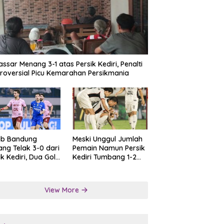
ssar Menang 3-1 atas Persik Kediri, Penalti
roversial Picu Kemarahan Persikmania
ib Bandung
Meski Unggul Jumlah
ng Telak 3-0 dari
Pemain Namun Persik
ik Kediri, Dua Gol
Kediri Tumbang 1-2
at Tendangan
dari Persis Solo
lti
View More