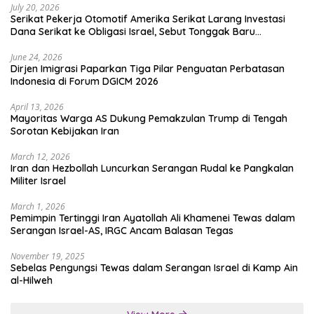
July 20, 2026
Serikat Pekerja Otomotif Amerika Serikat Larang Investasi
Dana Serikat ke Obligasi Israel, Sebut Tonggak Baru
Solidaritas untuk Palestina
June 24, 2026
Dirjen Imigrasi Paparkan Tiga Pilar Penguatan Perbatasan
Indonesia di Forum DGICM 2026
April 13, 2026
Mayoritas Warga AS Dukung Pemakzulan Trump di Tengah
Sorotan Kebijakan Iran
March 12, 2026
Iran dan Hezbollah Luncurkan Serangan Rudal ke Pangkalan
Militer Israel
March 1, 2026
Pemimpin Tertinggi Iran Ayatollah Ali Khamenei Tewas dalam
Serangan Israel-AS, IRGC Ancam Balasan Tegas
November 19, 2025
Sebelas Pengungsi Tewas dalam Serangan Israel di Kamp Ain
al-Hilweh