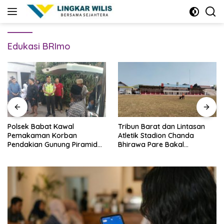
Skip
to
content
Edukasi BRImo
Polsek Babat Kawal
Tribun Barat dan Lintasan
Pemakaman Korban
Atletik Stadion Chanda
Pendakian Gunung Piramid
Bhirawa Pare Bakal
Bondowoso
Direnovasi