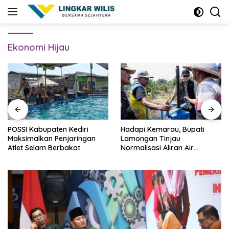
Skip
to
content
Ekonomi Hijau
POSSI Kabupaten Kediri
Hadapi Kemarau, Bupati
Maksimalkan Penjaringan
Lamongan Tinjau
Atlet Selam Berbakat
Normalisasi Aliran Air
Bengawan Jero