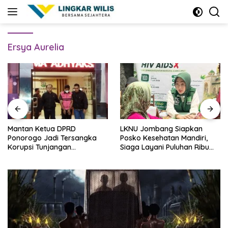
Skip
to
content
Ersya Aurelia
Mantan Ketua DPRD
LKNU Jombang Siapkan
Ponorogo Jadi Tersangka
Posko Kesehatan Mandiri,
Korupsi Tunjangan
Siaga Layani Puluhan Ribu
Perumahan Dewan
Muktamirin