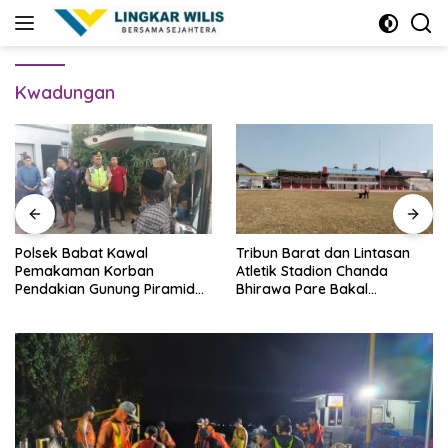
Skip
to
content
Kwadungan
Polsek Babat Kawal
Tribun Barat dan Lintasan
Pemakaman Korban
Atletik Stadion Chanda
Pendakian Gunung Piramid
Bhirawa Pare Bakal
Bondowoso
Direnovasi