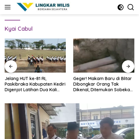
Skip
to
content
Kyai Cabul
Jelang HUT ke-81 RI,
Geger! Makam Baru di Blitar
Paskibraka Kabupaten Kediri
Dibongkar Orang Tak
Digenjot Latihan Dua Kali
Dikenal, Ditemukan Sobekan
Sehari
Foto