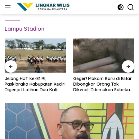
Skip
to
content
Lampu Stadion
Jelang HUT ke-81 RI,
Geger! Makam Baru di Blitar
Paskibraka Kabupaten Kediri
Dibongkar Orang Tak
Digenjot Latihan Dua Kali
Dikenal, Ditemukan Sobekan
Sehari
Foto