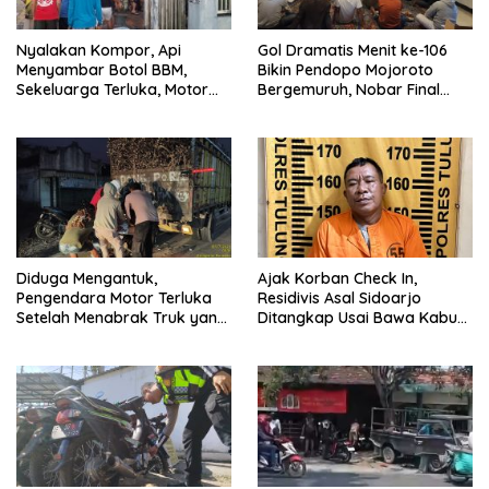
Nyalakan Kompor, Api
Gol Dramatis Menit ke-106
Menyambar Botol BBM,
Bikin Pendopo Mojoroto
Sekeluarga Terluka, Motor
Bergemuruh, Nobar Final
dan Uang Ikut Ludes
Piala Dunia Sarat
Kebersamaan
Diduga Mengantuk,
Ajak Korban Check In,
Pengendara Motor Terluka
Residivis Asal Sidoarjo
Setelah Menabrak Truk yang
Ditangkap Usai Bawa Kabur
Parkir di Blitar
Motor Perempuan di
Tulungagung