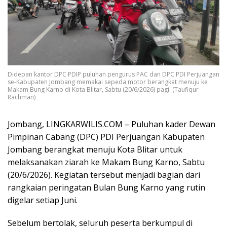
Didepan kantor DPC PDIP puluhan pengurus PAC dan DPC PDI Perjuangan
se-Kabupaten Jombang memakai sepeda motor berangkat menuju ke
Makam Bung Karno di Kota Blitar, Sabtu (20/6/2026) pagi. (Taufiqur
Rachman)
Jombang, LINGKARWILIS.COM – Puluhan kader Dewan
Pimpinan Cabang (DPC) PDI Perjuangan Kabupaten
Jombang berangkat menuju Kota Blitar untuk
melaksanakan ziarah ke Makam Bung Karno, Sabtu
(20/6/2026). Kegiatan tersebut menjadi bagian dari
rangkaian peringatan Bulan Bung Karno yang rutin
digelar setiap Juni.
Sebelum bertolak, seluruh peserta berkumpul di