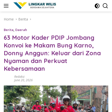
Skip
to
content
Home
Berita
Berita
,
Daerah
63 Motor Kader PDIP Jombang
Konvoi ke Makam Bung Karno,
Donny Anggun: Keluar dari Zona
Nyaman dan Perkuat
Kebersamaan
Redaksi
June 20, 2026