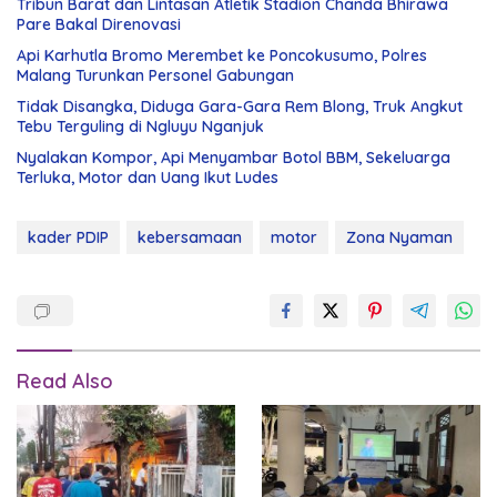
Tribun Barat dan Lintasan Atletik Stadion Chanda Bhirawa
Pare Bakal Direnovasi
Api Karhutla Bromo Merembet ke Poncokusumo, Polres
Malang Turunkan Personel Gabungan
Tidak Disangka, Diduga Gara-Gara Rem Blong, Truk Angkut
Tebu Terguling di Ngluyu Nganjuk
Nyalakan Kompor, Api Menyambar Botol BBM, Sekeluarga
Terluka, Motor dan Uang Ikut Ludes
kader PDIP
kebersamaan
motor
Zona Nyaman
Read Also